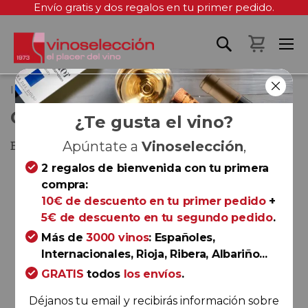
Envío gratis y dos regalos en tu primer pedido.
Mi cest
Inicio
Garena Txakolina 2024
GARENA TXAKOLINA 2024
¿Te gusta el vino?
Bizkaiko Txakolina
Apúntate a
Vinoselección
,
2 regalos de bienvenida con tu primera
Saltar
compra:
al
10€ de descuento en tu primer pedido
+
final
5€ de descuento en tu segundo pedido
.
de
la
Más de
3000 vinos
: Españoles,
galería
Internacionales, Rioja, Ribera, Albariño...
de
GRATIS
todos
los envíos
.
imágenes
Déjanos tu email y recibirás información sobre