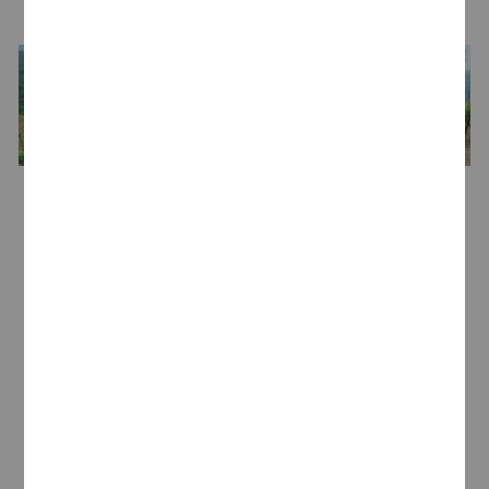
LA BODEGA
Bodega
Bodegas Godeval
Bodegas Godeval
nace en el año 1986 con el
objetivo de elaborar un vino único
monovarietal, íntegramente a base de la
variedad de uva
godello
. Así comenzó la casa
gallega, con tan solo 2 hectáreas de viñedo y