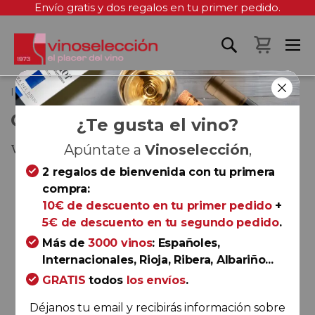
Envío gratis y dos regalos en tu primer pedido.
Mi cest
Inicio
Godeval 2024
GODEVAL 2024
¿Te gusta el vino?
Valdeorras
Apúntate a
Vinoselección
,
2 regalos de bienvenida con tu primera
Saltar
compra:
al
10€ de descuento en tu primer pedido
+
final
5€ de descuento en tu segundo pedido
.
de
la
Más de
3000 vinos
: Españoles,
galería
Internacionales, Rioja, Ribera, Albariño...
de
GRATIS
todos
los envíos
.
imágenes
Déjanos tu email y recibirás información sobre