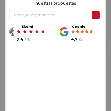
nuestras propuestas
Ekomi
Google
9.4
/
10
4.7
/
5
Saltar
1 botella
Caja de 6 botellas
al
comienzo
de
10,
20
€
la
galería
de
imágenes