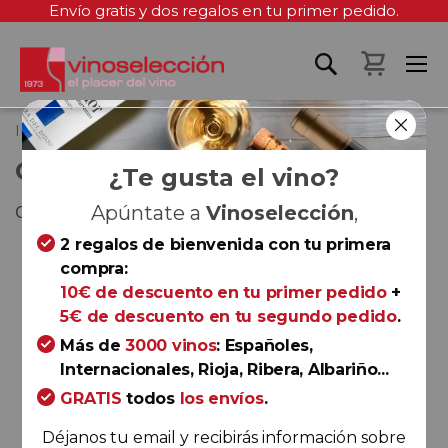
Envío gratis y dos regalos en tu primer pedido.
Mi cest
Inicio
Gotim Bru 2022
GOTIM BRU 2022
¿Te gusta el vino?
Costers del Segre
Apúntate a
Vinoselección
,
2 regalos de bienvenida con tu primera
Saltar
compra:
al
10€ de descuento en tu primer pedido
+
final
5€ de descuento en tu segundo pedido
.
de
la
Más de
3000 vinos
: Españoles,
galería
Internacionales, Rioja, Ribera, Albariño...
de
GRATIS
todos
los envíos
.
imágenes
Déjanos tu email y recibirás información sobre