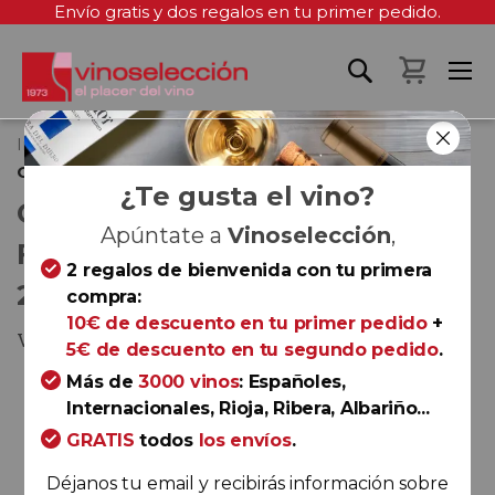
Envío gratis y dos regalos en tu primer pedido.
Mi cest
Inicio
Guitián Godello Fermentado en Barrica 2023
¿Te gusta el vino?
GUITIÁN GODELLO
Apúntate a
Vinoselección
,
FERMENTADO EN BARRICA
2 regalos de bienvenida con tu primera
2023
compra:
10€ de descuento en tu primer pedido
+
Valdeorras
5€ de descuento en tu segundo pedido
.
Saltar
Más de
3000 vinos
: Españoles,
al
Internacionales, Rioja, Ribera, Albariño...
final
GRATIS
todos
los envíos
.
de
Déjanos tu email y recibirás información sobre
la