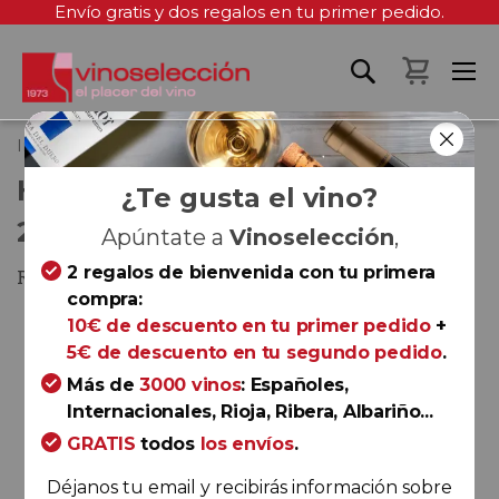
Envío gratis y dos regalos en tu primer pedido.
Mi cest
Inicio
Honoro Vera Tempranillo 2024
HONORO VERA TEMPRANILLO
¿Te gusta el vino?
2024
Apúntate a
Vinoselección
,
2 regalos de bienvenida con tu primera
Rioja
compra:
Saltar
10€ de descuento en tu primer pedido
+
al
5€ de descuento en tu segundo pedido
.
final
Más de
3000 vinos
: Españoles,
de
Internacionales, Rioja, Ribera, Albariño...
la
GRATIS
todos
los envíos
.
galería
de
Déjanos tu email y recibirás información sobre