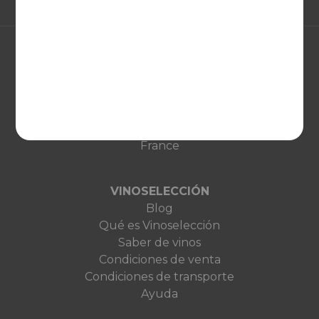
EUROPA
United Kingdom
Deutschland
Netherlands
France
VINOSELECCIÓN
Blog
Qué es Vinoselección
Saber de vinos
Condiciones de venta
Condiciones de transporte
Ayuda