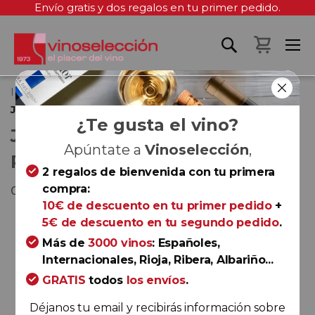
Envío gratis y dos regalos en tu primer pedido.
Mi cest
Inicio
Joseph Drouhin Chablis Premier Cru Vaillons 2023
¿Te gusta el vino?
JOSEPH DROUHIN CHABLIS
Apúntate a
Vinoselección
,
PREMIER CRU VAILLONS 2023
2 regalos de bienvenida con tu primera
compra:
Chablis
10€ de descuento en tu primer pedido
+
Saltar
5€ de descuento en tu segundo pedido
.
al
Más de
3000 vinos
: Españoles,
final
Internacionales, Rioja, Ribera, Albariño...
de
GRATIS
todos
los envíos
.
la
galería
Déjanos tu email y recibirás información sobre