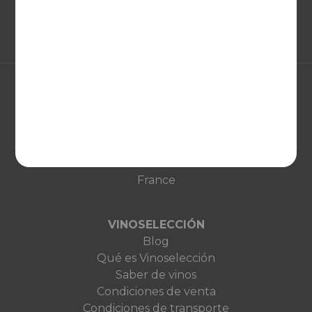
EUROPA
United Kingdom
Deutschland
Netherlands
France
VINOSELECCIÓN
Blog
Qué es Vinoselección
Saber de vinos
Condiciones de venta
Condiciones de transporte