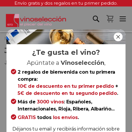
Envío gratis y dos regalos en tu primer pedido.
Mi cest
Inicio
Juan Gil Blanco 2025
JUAN GIL BLANCO 2025
¿Te gusta el vino?
Jumilla
Apúntate a
Vinoselección
,
2 regalos de bienvenida con tu primera
Saltar
compra:
al
10€ de descuento en tu primer pedido
+
final
5€ de descuento en tu segundo pedido
.
de
la
Más de
3000 vinos
: Españoles,
galería
Internacionales, Rioja, Ribera, Albariño...
de
GRATIS
todos
los envíos
.
imágenes
Déjanos tu email y recibirás información sobre