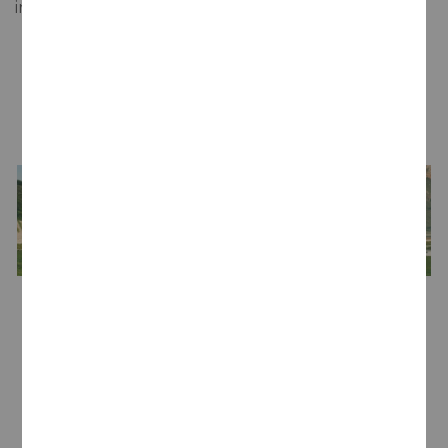
invitan a seguir bebiendo.
LA BODEGA
Bodega
Bodegas Juan Gil
Bodeguero