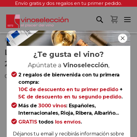
Envío gratis y dos regalos en tu primer pedido.
Mi cest
Inicio
Livio Felluga Sauvignon 2025
LIVIO FELLUGA SAUVIGNON
¿Te gusta el vino?
2025
Apúntate a
Vinoselección
,
2 regalos de bienvenida con tu primera
Colli Orientali del Friuli
compra:
Saltar
10€ de descuento en tu primer pedido
+
al
5€ de descuento en tu segundo pedido
.
final
Más de
3000 vinos
: Españoles,
de
Internacionales, Rioja, Ribera, Albariño...
la
GRATIS
todos
los envíos
.
galería
de
Déjanos tu email y recibirás información sobre