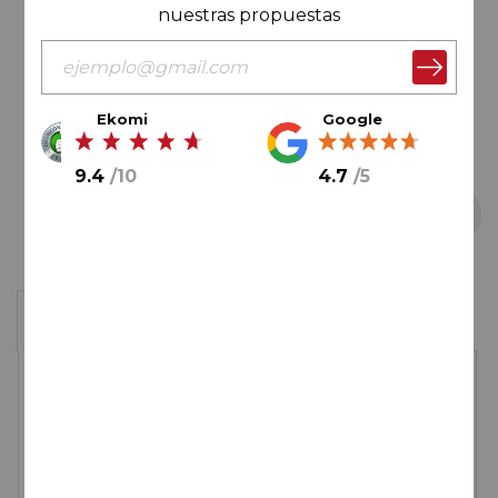
imágenes
nuestras propuestas
Ekomi
Google
9.4
/
10
4.7
/
5
Saltar
1 botella
al
comienzo
de
29,
00
€
la
galería
de
imágenes