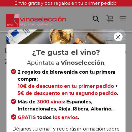
Envío gratis y dos regalos en tu primer pedido.
Mi cest
Inicio
Llopart Rosé Brut Reserva 2022
LLOPART ROSÉ BRUT RESERVA
¿Te gusta el vino?
2022
Apúntate a
Vinoselección
,
2 regalos de bienvenida con tu primera
Saltar
compra:
al
10€ de descuento en tu primer pedido
+
final
5€ de descuento en tu segundo pedido
.
de
la
Más de
3000 vinos
: Españoles,
galería
Internacionales, Rioja, Ribera, Albariño...
de
GRATIS
todos
los envíos
.
imágenes
Déjanos tu email y recibirás información sobre