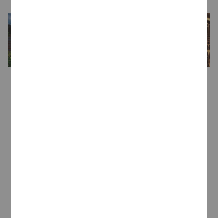
Bodega
Llopart
En la comarca del Penedès, la
familia Llopart
lleva desde 1385 dedicada al cultivo de la viña,
una ocupación que se convirtió en exclusiva en
el siglo XVIII. En 1887 lanzaron al mercado su
primer vino y se convirtieron en una de las
firmas pioneras en la elaboración de espumosos