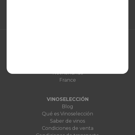
EUROPA
United Kingdom
Deutschland
Netherlands
France
VINOSELECCIÓN
Blog
Qué es Vinoselección
Saber de vinos
Condiciones de venta