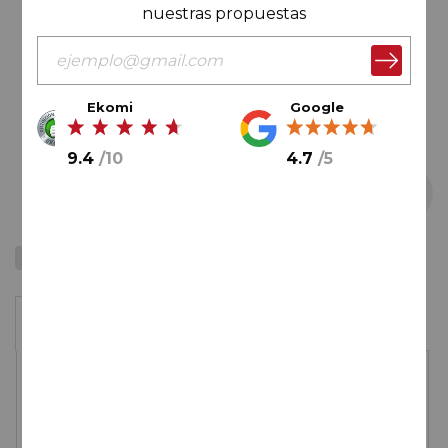
imágenes
nuestras propuestas
Ekomi
Google
9.4
/
10
4.7
/
5
Saltar
90
Wine Spectator
al
comienzo
1 botella
de
la
galería
45,
00
€
de
imágenes