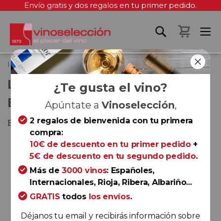
Envío gratis y dos regalos en tu primer pedido.
Mi cest
Inicio
Louis Latour Savigny-les-Beaune 2019
LOUIS LATOUR SAVIGNY-LES-
¿Te gusta el vino?
BEAUNE 2019
Apúntate a
Vinoselección
,
2 regalos de bienvenida con tu primera
Borgoña
compra:
Saltar
10€ de descuento en tu primer pedido
+
al
5€ de descuento en tu segundo pedido
.
final
Más de
3000 vinos
: Españoles,
de
Internacionales, Rioja, Ribera, Albariño...
la
GRATIS
todos
los envíos
.
galería
de
Déjanos tu email y recibirás información sobre