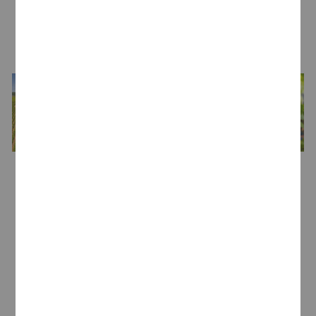
LA BODEGA
Bodega
Maison Louis Latour
Desde su origen en el año 1797, la
Maison Louis
Latour
siempre ha estado ligada a la
Borgoña
.
El excepcional domaine de la firma francesa