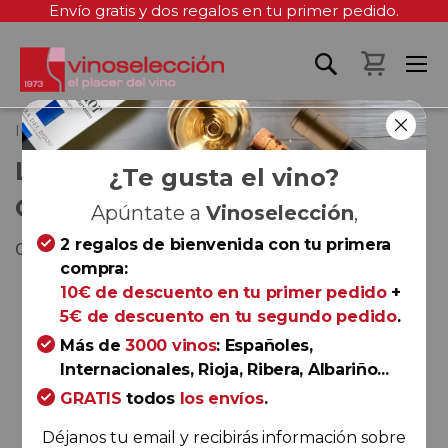
Envío gratis y dos regalos en tu primer pedido.
Mi cest
Inicio
Louis Roederer Brut Collection 243
LOUIS ROEDERER BRUT
¿Te gusta el vino?
COLLECTION 243
Apúntate a
Vinoselección
,
2 regalos de bienvenida con tu primera
Champagne
compra:
Saltar
10€ de descuento en tu primer pedido
+
al
5€ de descuento en tu segundo pedido
.
final
Más de
3000 vinos
: Españoles,
de
Internacionales, Rioja, Ribera, Albariño...
la
GRATIS
todos
los envíos
.
galería
de
Déjanos tu email y recibirás información sobre