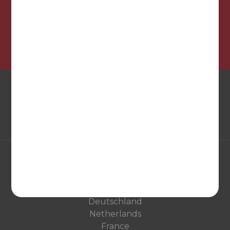
¡Síguenos en nuestras redes sociales!
EUROPA
United Kingdom
Deutschland
Netherlands
France