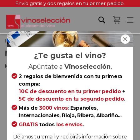
Envío gratis y dos regalos en tu primer pedido.
Mi cest
Inicio
Malpaso 2023
MALPASO 2023
¿Te gusta el vino?
Méntrida
Apúntate a
Vinoselección
,
2 regalos de bienvenida con tu primera
Saltar
compra:
al
10€ de descuento en tu primer pedido
+
final
5€ de descuento en tu segundo pedido
.
de
la
Más de
3000 vinos
: Españoles,
galería
Internacionales, Rioja, Ribera, Albariño...
de
GRATIS
todos
los envíos
.
imágenes
Déjanos tu email y recibirás información sobre