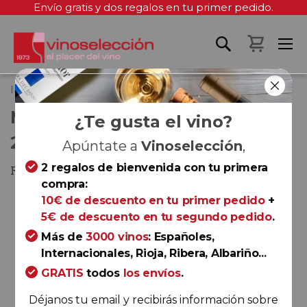
Envío gratis y dos regalos en tu primer pedido.
Mi cest
Inicio
Marimar Estate Godello 2022
MARIMAR ESTATE GODELLO
¿Te gusta el vino?
2022
Apúntate a
Vinoselección
,
2 regalos de bienvenida con tu primera
Russian River Valley
compra:
Saltar
10€ de descuento en tu primer pedido
+
al
5€ de descuento en tu segundo pedido
.
final
Más de
3000 vinos
: Españoles,
de
Internacionales, Rioja, Ribera, Albariño...
la
GRATIS
todos
los envíos
.
galería
de
Déjanos tu email y recibirás información sobre