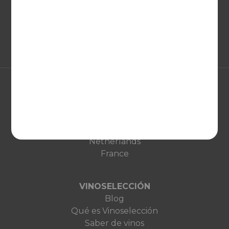
EUROPA
United Kingdom
Deutschland
Netherlands
France
VINOSELECCIÓN
Blog
Qué es Vinoselección
Saber de vinos