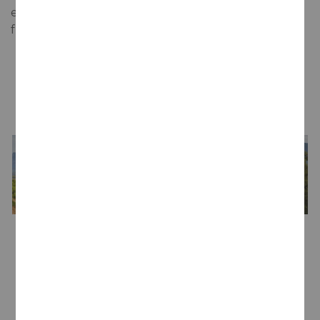
encontramos la complejidad del roble francés y la
fruta típica de la casa.
LA BODEGA
Bodega
KármánWines