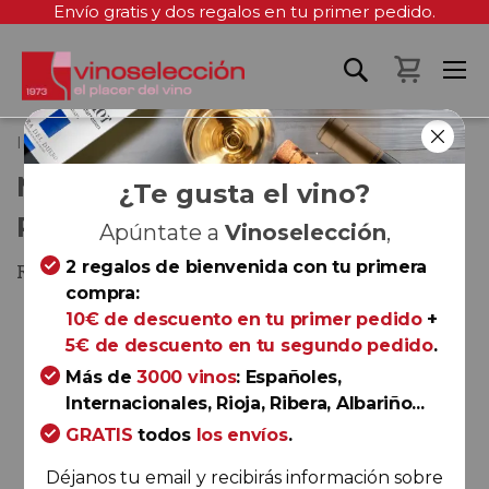
Envío gratis y dos regalos en tu primer pedido.
Mi cest
Inicio
Marqués de Montalbo Reserva 2018
MARQUÉS DE MONTALBO
¿Te gusta el vino?
RESERVA 2018
Apúntate a
Vinoselección
,
2 regalos de bienvenida con tu primera
Rioja
compra:
Saltar
10€ de descuento en tu primer pedido
+
al
5€ de descuento en tu segundo pedido
.
final
Más de
3000 vinos
: Españoles,
de
Internacionales, Rioja, Ribera, Albariño...
la
GRATIS
todos
los envíos
.
galería
de
Déjanos tu email y recibirás información sobre