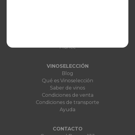
EUROPA
United Kingdom
Deutschland
Netherlands
France
VINOSELECCIÓN
Blog
Qué es Vinoselección
Saber de vinos
Condiciones de venta
Condiciones de transporte
Ayuda
CONTACTO