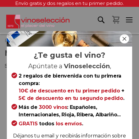
Envío gratis y dos regalos en tu primer pedido.
Mi cest
Inicio
Matarile Blanco 2025
MATARILE BLANCO 2025
¿Te gusta el vino?
Somontano
Apúntate a
Vinoselección
,
2 regalos de bienvenida con tu primera
Saltar
compra:
al
10€ de descuento en tu primer pedido
+
final
5€ de descuento en tu segundo pedido
.
de
la
Más de
3000 vinos
: Españoles,
galería
Internacionales, Rioja, Ribera, Albariño...
de
GRATIS
todos
los envíos
.
imágenes
Déjanos tu email y recibirás información sobre