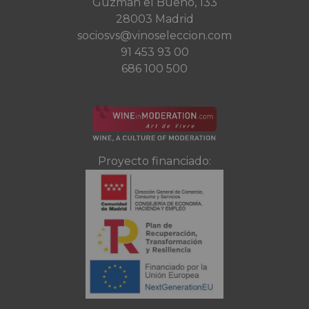
Guzman el Bueno, 133
28003 Madrid
sociosvs@vinoseleccion.com
91 453 93 00
686 100 500
Proyecto financiado: