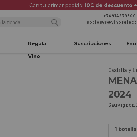
Con tu primer pedido:
10€ de descuento +
+34914539300
sociosvs@vinoselec
Buscar
Buscar
Regala
Suscripciones
Eno
Vino
Castilla y 
MENA
2024
Sauvignon 
1 botella