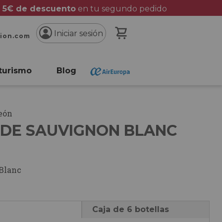
 5€ de descuento
en tu segundo pedido
Mi cesta
Iniciar sesión
cion.com
turismo
Blog
León
DE SAUVIGNON BLANC
Blanc
Caja de 6 botellas