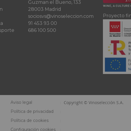
Guzman el Bueno, 133
ón
28003 Madrid
Proyecto fi
sociosvs@vinoseleccion.com
ta
91 453 93 00
sporte
686 100 500
Aviso legal
Copyright © Vinoselección S.A.
Política de privacidad
Política de cookies
Configuración cookies