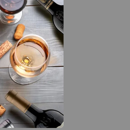
LA BODEGA
a
Bodega
Bodega Menade
Enólogo
Richard Sanz
Bodeguero