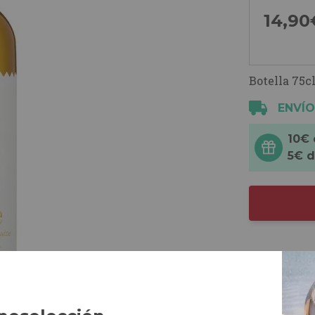
14,
90
Botella 75cl
ENVÍO
10€
5€ 