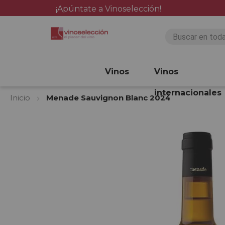
¡Apúntate a Vinoselección!
Vinos
Vinos
internacionales
Inicio
Menade Sauvignon Blanc 2024
Saltar
al
final
de
la
galería
de
imágenes