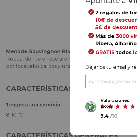
Apúntate a
Vi
2 regalos de bi
10€ de descuen
Saltar
5€ de descuent
al
Más de
3000 vi
comienzo
Ribera, Albariño.
de
Menade Sauvingnon Blanc 2024
demuestra el buen
la
GRATIS
todos
l
Rueda, donde ofrece aromas tropicales y de fruta de
galería
por los suelos calizos y una grata acidez, resultan en
de
Déjanos tu email y re
imágenes
CARACTERÍSTICAS DE CONSUMO
Valoraciones
Temperatura servicio
Ekomi
8-10 ºC
9.4
/
10
CARACTERÍSTICAS GENERALES