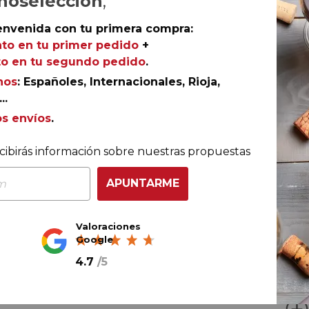
noselección
,
envenida con tu primera compra:
Ref.
AGR-DP0914
to en tu primer pedido
+
o en tu segundo pedido
.
nos
: Españoles, Internacionales, Rioja,
..
 comportamiento de la variedad francesa en la zona de
os envíos
.
 hueso que, bien combinados con la mineralidad aportad
 un blanco fresco, amable y elegante.
cibirás información sobre nuestras propuestas
APUNTARME
Valoraciones
Google
4.7
/
5