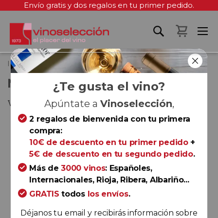
Envío gratis y dos regalos en tu primer pedido.
Mi cest
Inicio
Minimum 2020
MINIMUM 2020
¿Te gusta el vino?
Valencia
Apúntate a
Vinoselección
,
2 regalos de bienvenida con tu primera
Saltar
compra:
al
10€ de descuento en tu primer pedido
+
final
5€ de descuento en tu segundo pedido
.
de
la
Más de
3000 vinos
: Españoles,
galería
Internacionales, Rioja, Ribera, Albariño...
de
GRATIS
todos
los envíos
.
imágenes
Déjanos tu email y recibirás información sobre