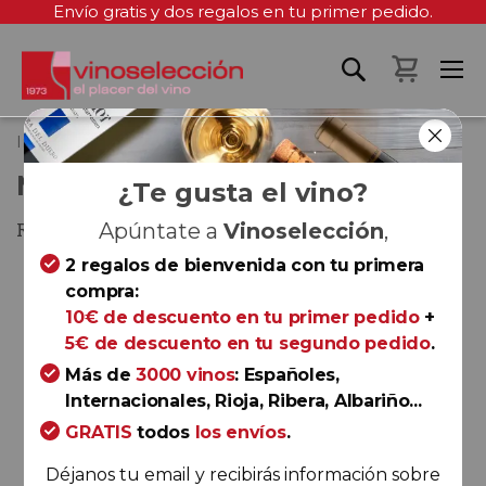
Envío gratis y dos regalos en tu primer pedido.
Mi cest
Inicio
Mironia Reserva 2018
MIRONIA RESERVA 2018
¿Te gusta el vino?
Ribera del Duero
Apúntate a
Vinoselección
,
2 regalos de bienvenida con tu primera
Saltar
compra:
al
10€ de descuento en tu primer pedido
+
final
5€ de descuento en tu segundo pedido
.
de
la
Más de
3000 vinos
: Españoles,
galería
Internacionales, Rioja, Ribera, Albariño...
de
GRATIS
todos
los envíos
.
imágenes
Déjanos tu email y recibirás información sobre