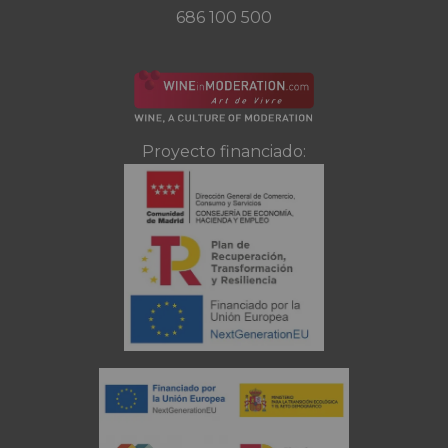
686 100 500
Proyecto financiado: