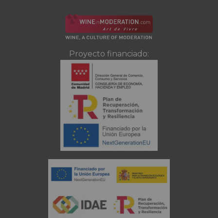
Proyecto financiado: