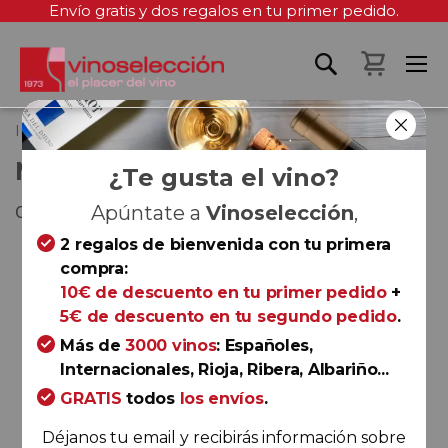
Envío gratis y dos regalos en tu primer pedido.
Mi cest
Inicio
Mumm Grand Cordon
MUMM GRAND CORDON
¿Te gusta el vino?
Champagne
Apúntate a
Vinoselección
,
2 regalos de bienvenida con tu primera
Saltar
compra:
al
10€ de descuento en tu primer pedido
+
final
5€ de descuento en tu segundo pedido
.
de
la
Más de
3000 vinos
: Españoles,
galería
Internacionales, Rioja, Ribera, Albariño...
de
GRATIS
todos
los envíos
.
imágenes
Déjanos tu email y recibirás información sobre