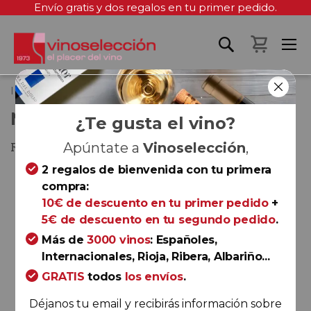
Envío gratis y dos regalos en tu primer pedido.
Mi cest
Inicio
Muti Albariño 2022
MUTI ALBARIÑO 2022
¿Te gusta el vino?
Rías Baixas
Apúntate a
Vinoselección
,
2 regalos de bienvenida con tu primera
Saltar
compra:
al
10€ de descuento en tu primer pedido
+
final
5€ de descuento en tu segundo pedido
.
de
la
Más de
3000 vinos
: Españoles,
galería
Internacionales, Rioja, Ribera, Albariño...
de
GRATIS
todos
los envíos
.
imágenes
Déjanos tu email y recibirás información sobre