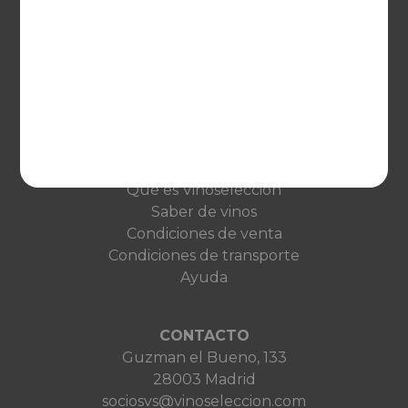
EUROPA
United Kingdom
Deutschland
Netherlands
France
VINOSELECCIÓN
Blog
Qué es Vinoselección
Saber de vinos
Condiciones de venta
Condiciones de transporte
Ayuda
CONTACTO
Guzman el Bueno, 133
28003 Madrid
sociosvs@vinoseleccion.com