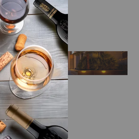
LA BODEGA
o
 y
Bodega
Bodegas Nexus
Bodeguero
Camino Pardo