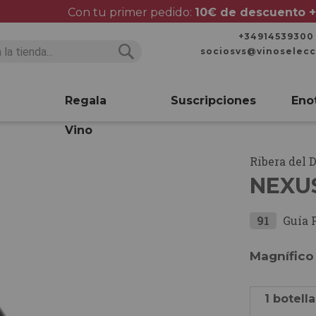
Con tu primer pedido:
10€ de descuento +
+34914539300
sociosvs@vinoselec
Buscar
Buscar
Regala
Suscripciones
Eno
Vino
Ribera del 
NEXUS
91
Guía 
Magnífico
1 botella