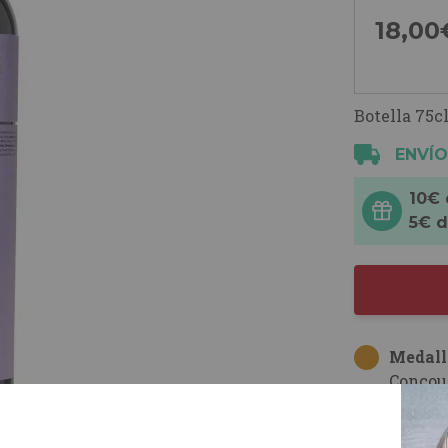
18,
00
Botella 75cl
ENVÍO
10€
5€ 
Medall
Concou
Bruxel