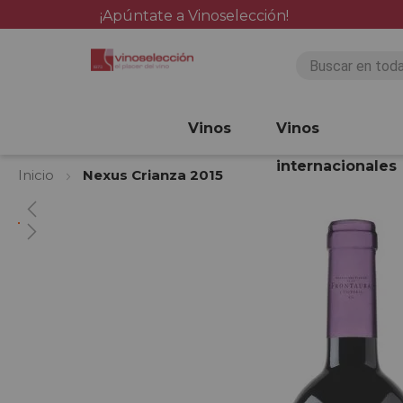
¡Apúntate a Vinoselección!
Vinos
Vinos
internacionales
Inicio
Nexus Crianza 2015
Saltar
al
final
de
la
galería
de
imágenes