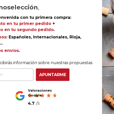
Ref.
AGR-FV2315
noselección
,
envenida con tu primera compra:
to en tu primer pedido
+
o en tu segundo pedido
.
a hornada más importantes de Ribera del Duero. Su tint
nos
: Españoles, Internacionales, Rioja,
da que fue Excelente en esta denominación. Nace de
..
mayor fama de la región: Pesquera de Duero (Valladolid)
ada altitud y aportan una atractiva frescura a un vino
os envíos
.
n roble francés Allier. Ganador, entre otros premios, de
e Bruselas.
cibirás información sobre nuestras propuestas
APUNTARME
Valoraciones
nsumo
Google
4.7
/
5