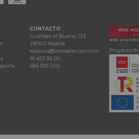
CONTACTO
Guzman el Bueno, 133
ón
28003 Madrid
Proyecto fi
sociosvs@vinoseleccion.com
ta
91 453 93 00
sporte
686 100 500