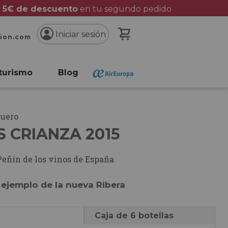
 5€ de descuento
en tu segundo pedido
Mi cesta
Iniciar sesión
cion.com
turismo
Blog
Duero
 CRIANZA 2015
Peñín de los vinos de España
 ejemplo de la nueva Ribera
Caja de 6 botellas