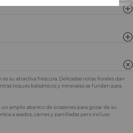
 es su atractiva frescura. Delicadas notas florales dan
ntras toques balsámicos y minerales se funden para
 un amplio abanico de ocasiones para gozar de su
ca a asados, carnes y parrilladas pero incluso