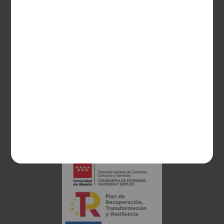
CONTACTO
Guzman el Bueno, 133
28003 Madrid
sociosvs@vinoseleccion.com
91 453 93 00
686 100 500
Proyecto financiado: