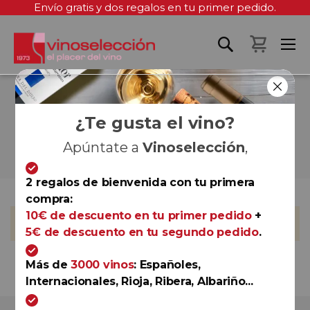
Envío gratis y dos regalos en tu primer pedido.
Mi cest
BLANCOS, ROSADOS Y
ESPUMOSOS EN
¿Te gusta el vino?
PRIMAVERA
Apúntate a
Vinoselección
,
2 regalos de bienvenida con tu primera
compra:
10€ de descuento en tu primer pedido
+
No podemos encontrar productos que coincida con la
selección.
5€ de descuento en tu segundo pedido
.
Más de
3000 vinos
: Españoles,
Internacionales, Rioja, Ribera, Albariño...