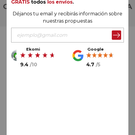
GRATIS
todos
los envíos
.
COMPRA CON TOTAL CONFIANZA
Déjanos tu email y recibirás información sobre
Más de 180.000 clientes ya lo hacen
nuestras propuestas
Valoración Ekomi
Ekomi
Google
9.4
/
10
4.7
/
5
9.4
/
10
Cálculo sobre un total de
33046
valoraciones
Valoración Google