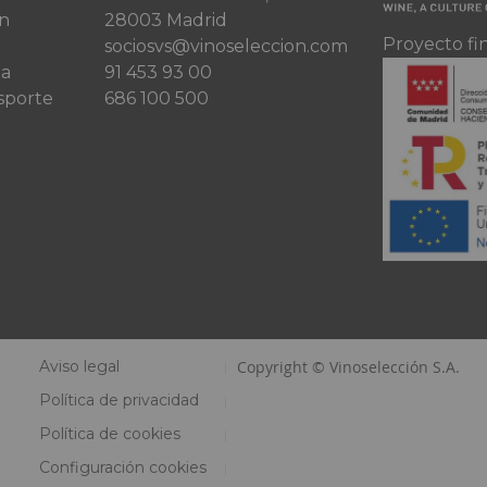
ón
28003 Madrid
Proyecto fi
sociosvs@vinoseleccion.com
ta
91 453 93 00
sporte
686 100 500
Aviso legal
Copyright © Vinoselección S.A.
Política de privacidad
Política de cookies
Configuración cookies