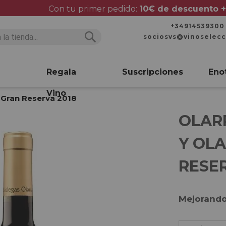
Con tu primer pedido:
10€ de descuento +
+34914539300
sociosvs@vinoselec
Buscar
Buscar
Regala
Suscripciones
Eno
Vino
o Gran Reserva 2018
OLARR
Y OL
RESER
Mejorando