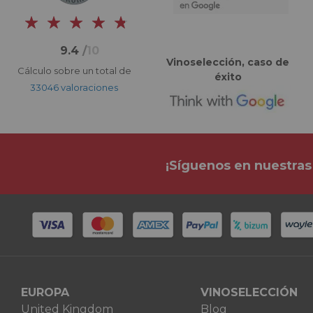
9.4
/
10
Vinoselección, caso de
Cálculo sobre un total de
éxito
33046 valoraciones
¡Síguenos en nuestras
EUROPA
VINOSELECCIÓN
United Kingdom
Blog