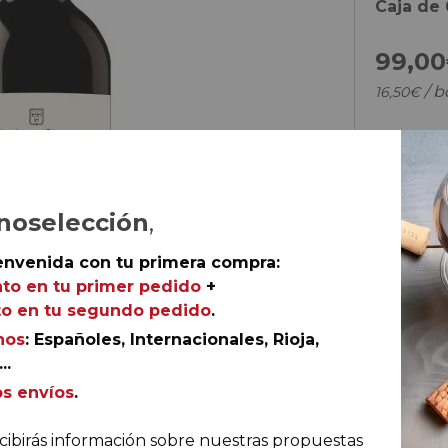
Caja de 
99,
00
/ b
16,
50
€
ENVÍO
10€
noselección
,
5€ 
envenida con tu primera compra:
to en tu primer pedido
+
o en tu segundo pedido
.
nos
: Españoles, Internacionales, Rioja,
..
os envíos
.
cibirás información sobre nuestras propuestas