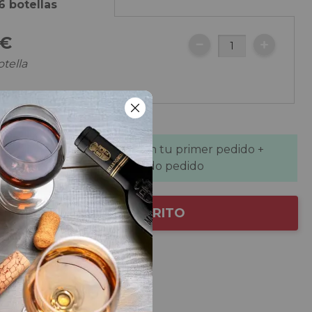
6 botellas
€
otella
 GRATIS
 de descuento
se aplican en tu primer pedido +
de descuento
en tu segundo pedido
AÑADIR AL CARRITO