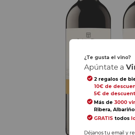
¿Te gusta el vino?
Apúntate a
Vi
2 regalos de bi
10€ de descuen
5€ de descuent
Más de
3000 vi
Ribera, Albariño.
GRATIS
todos
l
Déjanos tu email y re