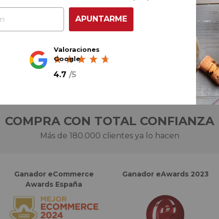
APUNTARME
Ref.
AGR-224101
Valoraciones
Google
4.7
/
5
COMPRA CON TOTAL CONFIANZA
Más de 180.000 clientes ya lo hacen
Ganador eCommerce
Ganador eAwards 2023
Awards España