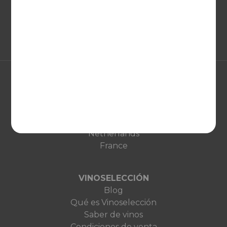
EUROPA
United Kingdom
Deutschland
Netherlands
France
VINOSELECCIÓN
Blog
Qué es Vinoselección
Saber de vinos
Condiciones de venta