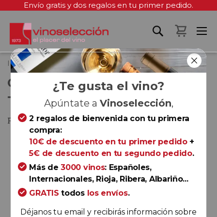
Envío gratis y dos regalos en tu primer pedido.
Mi cest
Inicio
Oporto Dow's 10 Years Old Tawny
OPORTO DOW'S 10 YEARS OLD
¿Te gusta el vino?
TAWNY
Apúntate a
Vinoselección
,
2 regalos de bienvenida con tu primera
Porto
compra:
Saltar
10€ de descuento en tu primer pedido
+
al
5€ de descuento en tu segundo pedido
.
final
Más de
3000 vinos
: Españoles,
de
Internacionales, Rioja, Ribera, Albariño...
la
GRATIS
todos
los envíos
.
galería
de
Déjanos tu email y recibirás información sobre