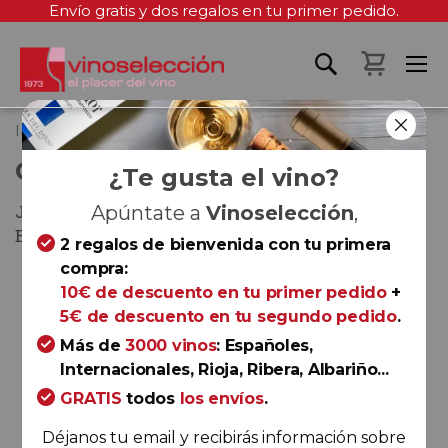
Envío gratis y dos regalos en tu primer pedido.
Mi cest
Inicio
Osborne Oloroso Bailén
OSBORNE OLOROSO BAILÉN
¿Te gusta el vino?
Jerez-Xérès-Sherry y Manzanilla - Sanlúcar de
Apúntate a
Vinoselección
,
Barrameda
2 regalos de bienvenida con tu primera
compra:
10€ de descuento en tu primer pedido
+
Saltar
5€ de descuento en tu segundo pedido
.
al
final
Más de
3000 vinos
: Españoles,
de
Internacionales, Rioja, Ribera, Albariño...
la
GRATIS
todos
los envíos
.
galería
Déjanos tu email y recibirás información sobre
de