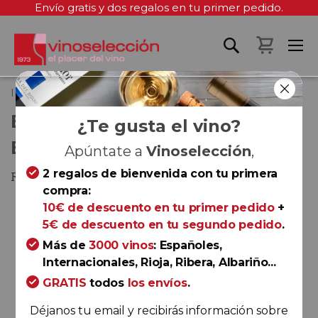
Envío gratis y dos regalos en tu primer pedido.
Mi cest
Inicio
El Pacto | Estuche de 2 botellas
EL PACTO | ESTUCHE DE 2
¿Te gusta el vino?
BOTELLAS
Apúntate a
Vinoselección
,
2 regalos de bienvenida con tu primera
Rioja
compra:
Saltar
10€ de descuento en tu primer pedido
+
al
5€ de descuento en tu segundo pedido
.
final
Más de
3000 vinos
: Españoles,
de
Internacionales, Rioja, Ribera, Albariño...
la
GRATIS
todos
los envíos
.
galería
de
Déjanos tu email y recibirás información sobre