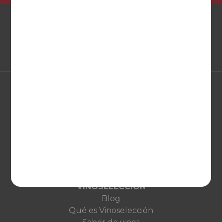
EUROPA
United Kingdom
Deutschland
Netherlands
France
VINOSELECCIÓN
Blog
Qué es Vinoselección