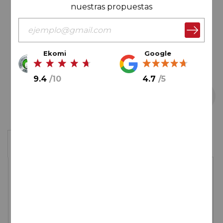
imágenes
nuestras propuestas
Ekomi
Google
9.4
/
10
4.7
/
5
Saltar
Estuche
al
comienzo
de
28,
00
€
la
galería
de
imágenes