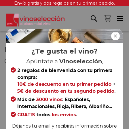
Envío gratis y dos regalos en tu primer pedido.
Mi cest
Inicio
Parxet Brut Reserva 2022
PARXET BRUT RESERVA 2022
¿Te gusta el vino?
Cava
Apúntate a
Vinoselección
,
2 regalos de bienvenida con tu primera
Saltar
compra:
al
10€ de descuento en tu primer pedido
+
final
5€ de descuento en tu segundo pedido
.
de
la
Más de
3000 vinos
: Españoles,
galería
Internacionales, Rioja, Ribera, Albariño...
de
GRATIS
todos
los envíos
.
imágenes
Déjanos tu email y recibirás información sobre