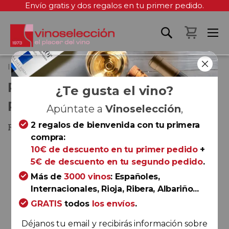
Envío gratis y dos regalos en tu primer pedido.
Mi cest
Inicio
Pradorey Finca La Mina Reserva 2020
PRADOREY FINCA LA MINA
¿Te gusta el vino?
RESERVA 2020
Apúntate a
Vinoselección
,
2 regalos de bienvenida con tu primera
Ribera del Duero
compra:
Saltar
10€ de descuento en tu primer pedido
+
al
5€ de descuento en tu segundo pedido
.
final
Más de
3000 vinos
: Españoles,
de
Internacionales, Rioja, Ribera, Albariño...
la
GRATIS
todos
los envíos
.
galería
de
Déjanos tu email y recibirás información sobre