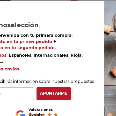
Ref.
AGR-10558
noselección
,
envenida con tu primera compra:
to en tu primer pedido
+
dos variedades blancas de origen galo más famosas del
o en tu segundo pedido
.
orta volumen y untuosidad en boca, mientras que la
nos
: Españoles, Internacionales, Rioja,
y frutales.
..
os envíos
.
cibirás información sobre nuestras propuestas
nsumo
APUNTARME
a temperatura de 7-8º C
Valoraciones
Google