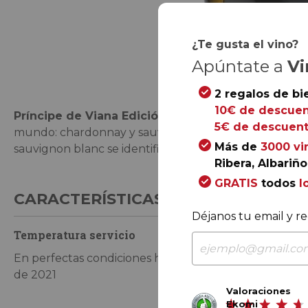
¿Te gusta el vino?
Saltar
Apúntate a
Vi
al
comienzo
2 regalos de bi
de
10€ de descuen
Príncipe de Viana Edición Blanca 2018
combina las 
la
5€ de descuent
mundo: chardonnay y sauvignon blanc. La primera ap
galería
Más de
3000 vi
sauvignon blanc se identifica en los aromas herbáceos 
de
Ribera, Albariño.
imágenes
GRATIS
todos
l
CARACTERÍSTICAS DE CONSUMO
Déjanos tu email y re
Temperatura servicio
Tiempo de co
En perfectas condiciones hasta finales
Degustar a un
de 2021
Valoraciones
Ekomi