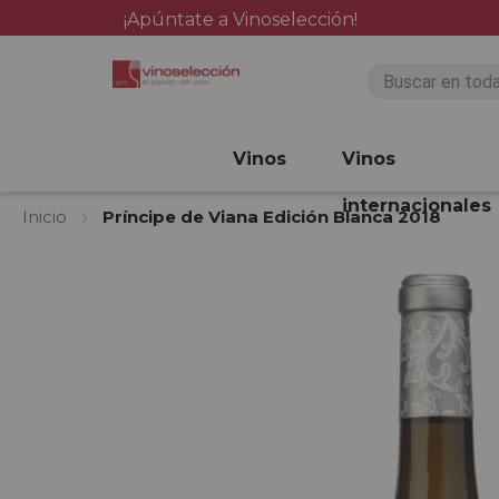
¡Apúntate a Vinoselección!
Vinos
Vinos
internacionales
Inicio
Príncipe de Viana Edición Blanca 2018
Saltar
al
final
de
la
galería
de
imágenes