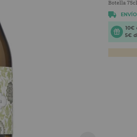
Botella 75cl
ENVÍO
10€
5€ 