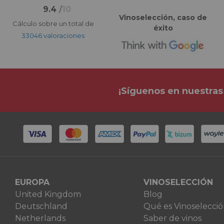
9.4
/
10
Vinoselección, caso de
Cálculo sobre un total de
éxito
33046 valoraciones
¡Síguenos en nuestras
EUROPA
VINOSELECCIÓN
United Kingdom
Blog
Deutschland
Qué es Vinoselecci
Netherlands
Saber de vinos