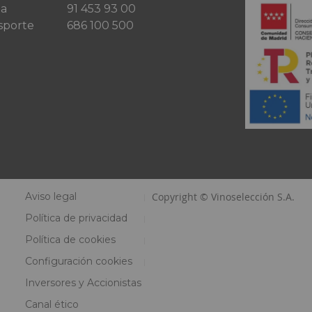
ta
91 453 93 00
sporte
686 100 500
Aviso legal
Copyright © Vinoselección S.A.
Política de privacidad
Política de cookies
Configuración cookies
Inversores y Accionistas
Canal ético