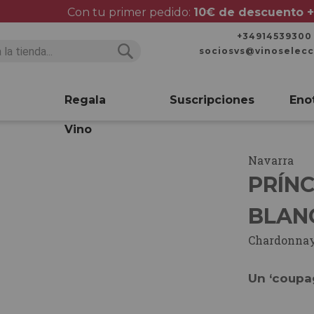
Con tu primer pedido:
10€ de descuento +
+34914539300
sociosvs@vinoselec
Buscar
Buscar
Regala
Suscripciones
Eno
Vino
Navarra
PRÍNC
BLAN
Chardonna
Un ‘coupa