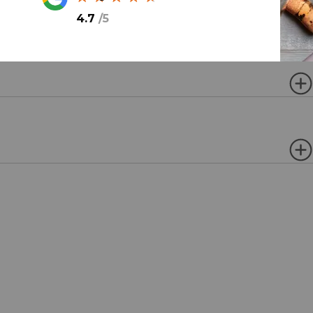
4.7
/
5