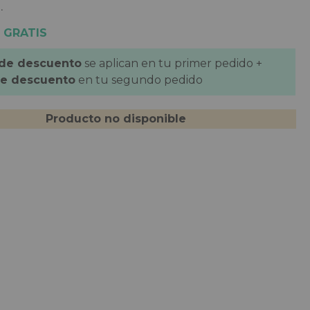
.
 GRATIS
 de descuento
se aplican en tu primer pedido +
de descuento
en tu segundo pedido
Producto no disponible