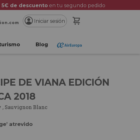
 5€ de descuento
en tu segundo pedido
Mi cesta
Iniciar sesión
cion.com
turismo
Blog
IPE DE VIANA EDICIÓN
CA 2018
y
,
Sauvignon Blanc
ge’ atrevido