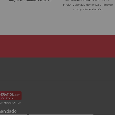
Mejor e-commerce 2023
mejor valorada de venta online de
vino y alimentación.
nanciado: