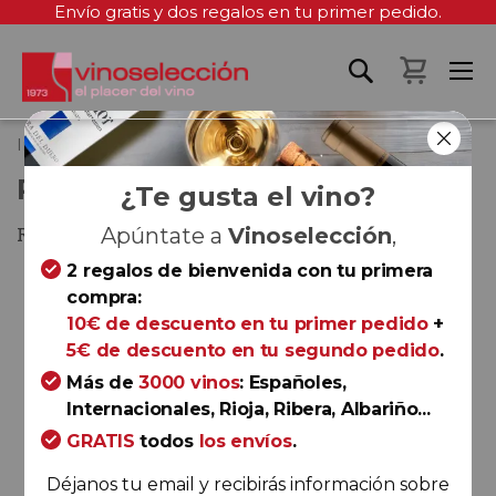
Envío gratis y dos regalos en tu primer pedido.
Mi cest
Inicio
Protos Crianza 2019
PROTOS CRIANZA 2019
¿Te gusta el vino?
Ribera del Duero
Apúntate a
Vinoselección
,
2 regalos de bienvenida con tu primera
Saltar
compra:
al
10€ de descuento en tu primer pedido
+
final
5€ de descuento en tu segundo pedido
.
de
la
Más de
3000 vinos
: Españoles,
galería
Internacionales, Rioja, Ribera, Albariño...
de
GRATIS
todos
los envíos
.
imágenes
Déjanos tu email y recibirás información sobre