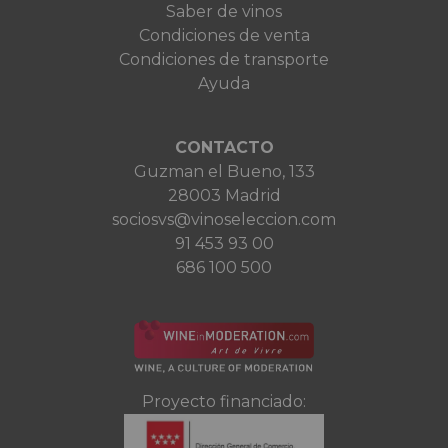
Saber de vinos
Condiciones de venta
Condiciones de transporte
Ayuda
CONTACTO
Guzman el Bueno, 133
28003 Madrid
sociosvs@vinoseleccion.com
91 453 93 00
686 100 500
Proyecto financiado: