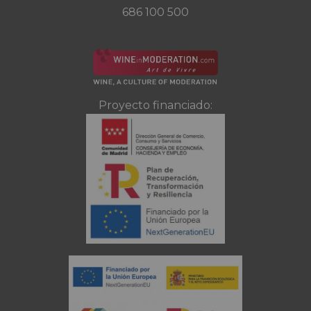
686 100 500
Proyecto financiado: