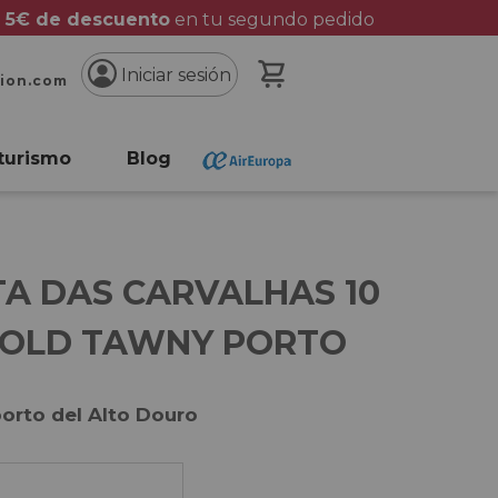
 5€ de descuento
en tu segundo pedido
Mi cesta
Iniciar sesión
cion.com
turismo
Blog
TA DAS CARVALHAS 10
 OLD TAWNY PORTO
porto del Alto Douro