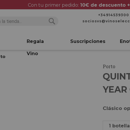
Con tu primer pedido:
10€ de descuento +
+34914539300
sociosvs@vinoselec
Buscar
Buscar
Regala
Suscripciones
Eno
Vino
rto
Porto
QUIN
YEAR
Clásico o
1 botella