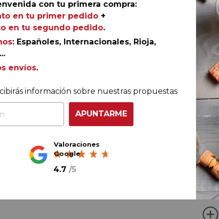
envenida con tu primera compra:
to en tu primer pedido
+
Ref.
AGR-DN0514
o en tu segundo pedido
.
nos
: Españoles, Internacionales, Rioja,
..
os envíos
.
ma parte de la línea clásica de vinos de la centenaria Re
cibirás información sobre nuestras propuestas
as de Portugal. Un magnífico oporto de la D.O.C. Dour
to.
APUNTARME
Valoraciones
Google
4.7
/
5