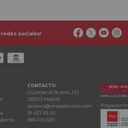
 redes sociales!
CONTACTO
Guzman el Bueno, 133
ón
28003 Madrid
Proyecto fi
sociosvs@vinoseleccion.com
ta
91 453 93 00
sporte
686 100 500