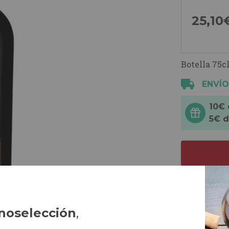
25,
10
Botella 75cl
ENVÍO
10€
5€ 
noselección
,