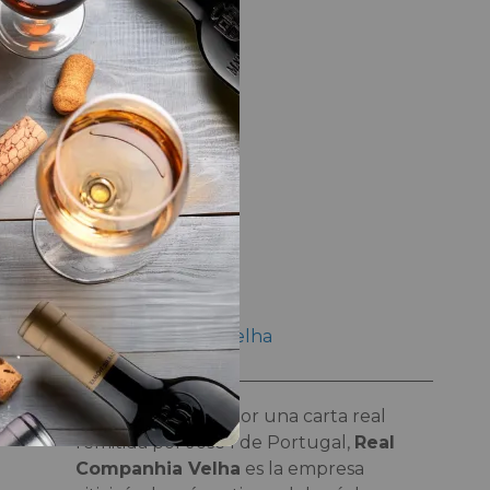
LA BODEGA
al
o
Bodega
Real Companhia Velha
Fundada en 1756 por una carta real
remitida por José I de Portugal,
Real
Companhia Velha
es la empresa