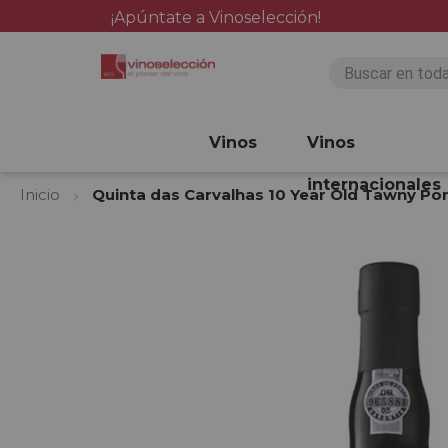
¡Apúntate a Vinoselección!
Vinos
Vinos
internacionales
Inicio
Quinta das Carvalhas 10 Year Old Tawny Po
Saltar
al
final
de
la
galería
de
imágenes