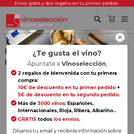
Envío gratis y dos regalos en tu primer pedido.
Mi cest
Inicio
Recaredo Intens Rosat Brut Nature 2022
RECAREDO INTENS ROSAT
¿Te gusta el vino?
BRUT NATURE 2022
Apúntate a
Vinoselección
,
2 regalos de bienvenida con tu primera
Saltar
compra:
al
10€ de descuento en tu primer pedido
+
final
5€ de descuento en tu segundo pedido
.
de
la
Más de
3000 vinos
: Españoles,
galería
Internacionales, Rioja, Ribera, Albariño...
de
GRATIS
todos
los envíos
.
imágenes
Déjanos tu email y recibirás información sobre