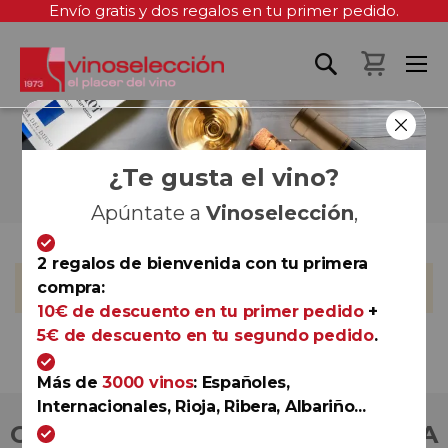
Envío gratis y dos regalos en tu primer pedido.
Mi cest
REGALA VINO EN
NAVIDAD
¿Te gusta el vino?
Apúntate a
Vinoselección
,
2 regalos de bienvenida con tu primera
No podemos encontrar productos que coincida con la
compra:
selección.
10€ de descuento en tu primer pedido
+
5€ de descuento en tu segundo pedido
.
Más de
3000 vinos
: Españoles,
Internacionales, Rioja, Ribera, Albariño...
COMPRA CON TOTAL CONFIANZA