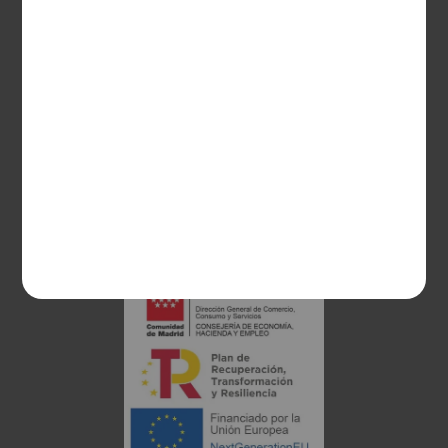
CONTACTO
Guzman el Bueno, 133
28003 Madrid
sociosvs@vinoseleccion.com
91 453 93 00
686 100 500
Proyecto financiado: