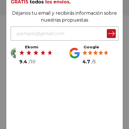
GRATIS
todos
los envíos
.
Más de 180.000 clientes ya lo hacen
Déjanos tu email y recibirás información sobre
nuestras propuestas
Valoración Ekomi
Ekomi
Google
9.4
/
10
4.7
/
5
9.4
/
10
Cálculo sobre un total de
33046
valoraciones
Valoración Google