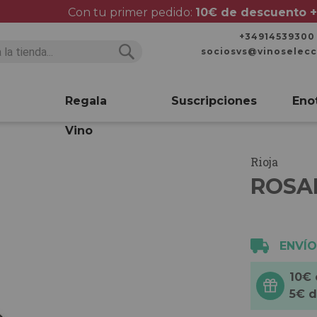
Con tu primer pedido:
10€ de descuento +
+34914539300
sociosvs@vinoselec
Buscar
Buscar
Regala
Suscripciones
Eno
Vino
Rioja
ROSA
ENVÍO
10€
5€ 