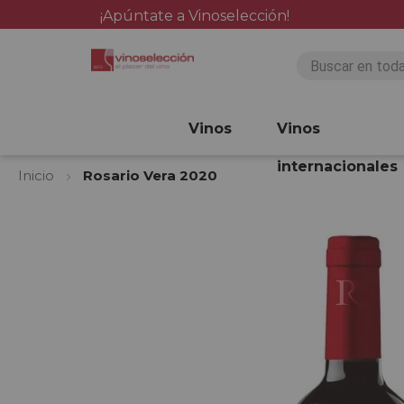
¡Apúntate a Vinoselección!
Vinos
Vinos
internacionales
Inicio
Rosario Vera 2020
Saltar
al
final
de
la
galería
de
imágenes