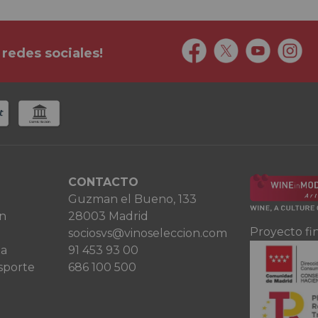
 redes sociales!
CONTACTO
Guzman el Bueno, 133
ón
28003 Madrid
Proyecto fi
sociosvs@vinoseleccion.com
ta
91 453 93 00
sporte
686 100 500