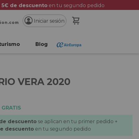
 5€ de descuento
en tu segundo pedido
Mi cesta
Iniciar sesión
cion.com
turismo
Blog
RIO VERA 2020
 GRATIS
 de descuento
se aplican en tu primer pedido +
de descuento
en tu segundo pedido