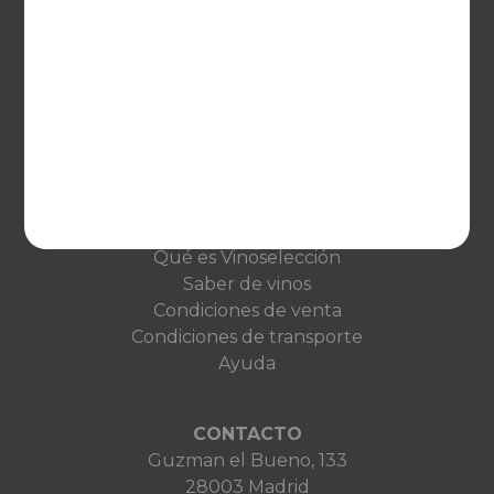
EUROPA
United Kingdom
Deutschland
Netherlands
France
VINOSELECCIÓN
Blog
Qué es Vinoselección
Saber de vinos
Condiciones de venta
Condiciones de transporte
Ayuda
CONTACTO
Guzman el Bueno, 133
28003 Madrid