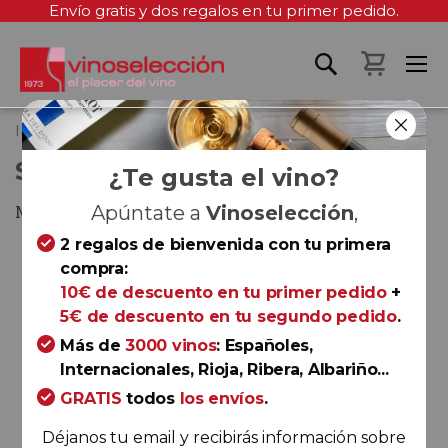
Envío gratis y dos regalos en tu primer pedido.
Mi cest
Inicio
Santa Julia Malbec 2024
SANTA JULIA MALBEC 2024
¿Te gusta el vino?
Mendoza
Apúntate a
Vinoselección
,
2 regalos de bienvenida con tu primera
Saltar
compra:
al
10€ de descuento en tu primer pedido
+
final
5€ de descuento en tu segundo pedido
.
de
la
Más de
3000 vinos
: Españoles,
galería
Internacionales, Rioja, Ribera, Albariño...
de
GRATIS
todos
los envíos
.
imágenes
Déjanos tu email y recibirás información sobre