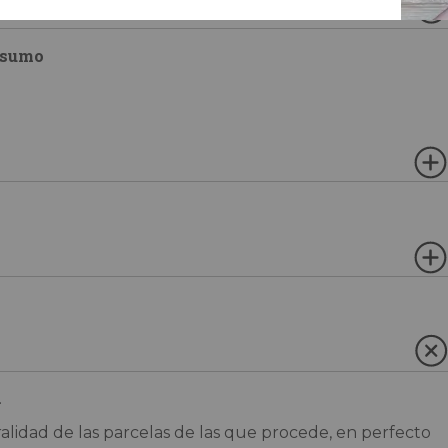
nsumo
.
alidad de las parcelas de las que procede, en perfecto