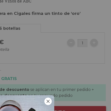
de Vinos de ABC
a en Cigales firma un tinto de ‘oro’
6 botellas
€
tella
.
 GRATIS
 de descuento
se aplican en tu primer pedido +
de descuento
en tu segundo pedido