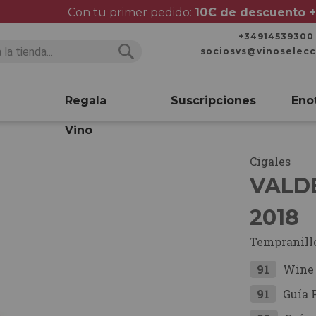
Con tu primer pedido:
10€ de descuento +
+34914539300
sociosvs@vinoselec
Buscar
Buscar
Regala
Suscripciones
Eno
Vino
Cigales
VALD
2018
Tempranill
91
Wine 
91
Guía 