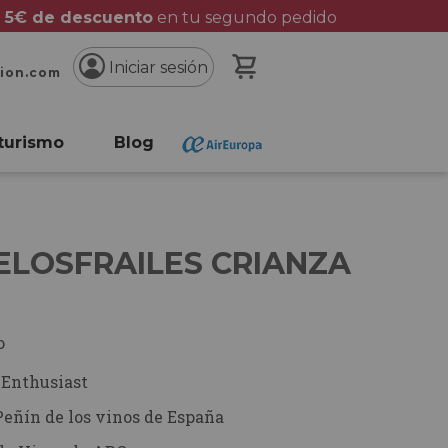
 5€ de descuento
en tu segundo pedido
Mi cesta
Iniciar sesión
cion.com
turismo
Blog
ELOSFRAILES CRIANZA
o
Enthusiast
Peñín de los vinos de España