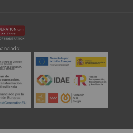
nanciado: