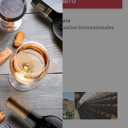
AÑADIR AL CARRITO
Plata
er Wein Trophy
Vinalies Internationales
edalla de Oro
rs Mondial de
les
LA BODEGA
do
a