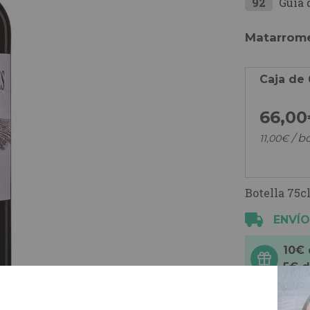
92
Guía 
Matarromer
Caja de 
66,
00
/ bo
11,
00
€
Botella 75cl
ENVÍO
10€
5€ 