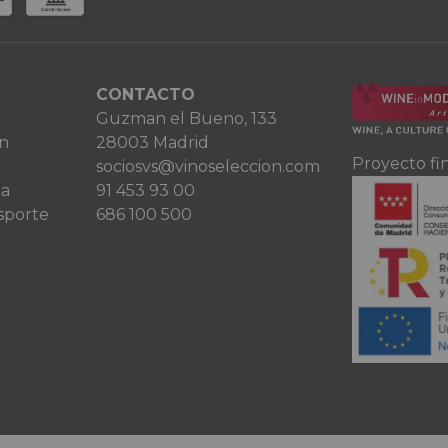
CONTACTO
Guzman el Bueno, 133
ón
28003 Madrid
Proyecto fi
sociosvs@vinoseleccion.com
ta
91 453 93 00
sporte
686 100 500