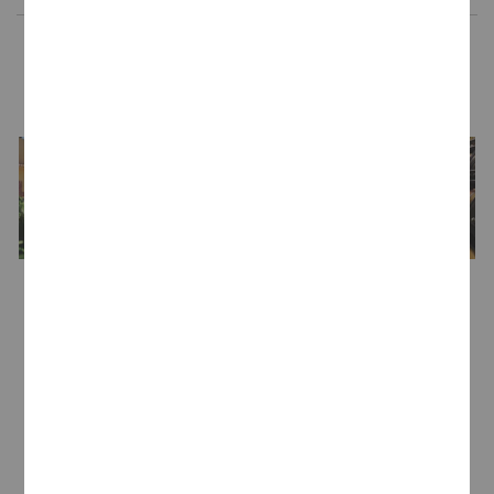
LA BODEGA
Bodega
Bodega Valdelosfrailes
Enólogo
Félix A. González Jiménez