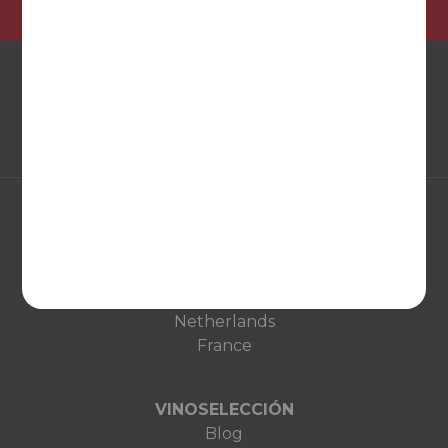
EUROPA
United Kingdom
Deutschland
Netherlands
France
VINOSELECCIÓN
Blog