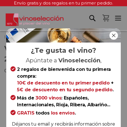
Envío gratis y dos regalos en tu primer pedido.
Mi cest
Inicio
Valdelosfrailes Crianza 2019
VALDELOSFRAILES CRIANZA
¿Te gusta el vino?
2019
Apúntate a
Vinoselección
,
2 regalos de bienvenida con tu primera
Cigales
compra:
Saltar
10€ de descuento en tu primer pedido
+
al
5€ de descuento en tu segundo pedido
.
final
Más de
3000 vinos
: Españoles,
de
Internacionales, Rioja, Ribera, Albariño...
la
GRATIS
todos
los envíos
.
galería
de
Déjanos tu email y recibirás información sobre