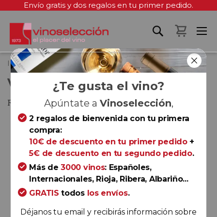
Envío gratis y dos regalos en tu primer pedido.
Mi cest
Inicio
Vallejo 2021
VALLEJO 2021
¿Te gusta el vino?
Ribera del Duero
Apúntate a
Vinoselección
,
2 regalos de bienvenida con tu primera
Saltar
compra:
al
10€ de descuento en tu primer pedido
+
final
5€ de descuento en tu segundo pedido
.
de
la
Más de
3000 vinos
: Españoles,
galería
Internacionales, Rioja, Ribera, Albariño...
de
GRATIS
todos
los envíos
.
imágenes
Déjanos tu email y recibirás información sobre