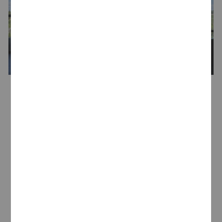
Bodega
Bodega Bela
Enólogo
María Larrea
Bodeguero
CVNE. S.A.