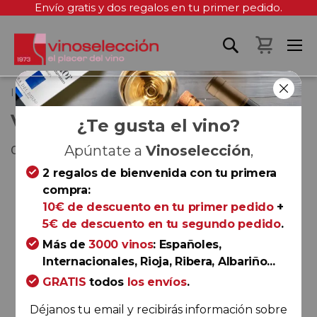
Envío gratis y dos regalos en tu primer pedido.
Mi cest
Inicio
Vara y Pulgar Blanco 2024
VARA Y PULGAR BLANCO 2024
¿Te gusta el vino?
Cádiz
Apúntate a
Vinoselección
,
2 regalos de bienvenida con tu primera
Saltar
compra:
al
10€ de descuento en tu primer pedido
+
final
5€ de descuento en tu segundo pedido
.
de
la
Más de
3000 vinos
: Españoles,
galería
Internacionales, Rioja, Ribera, Albariño...
de
GRATIS
todos
los envíos
.
imágenes
Déjanos tu email y recibirás información sobre