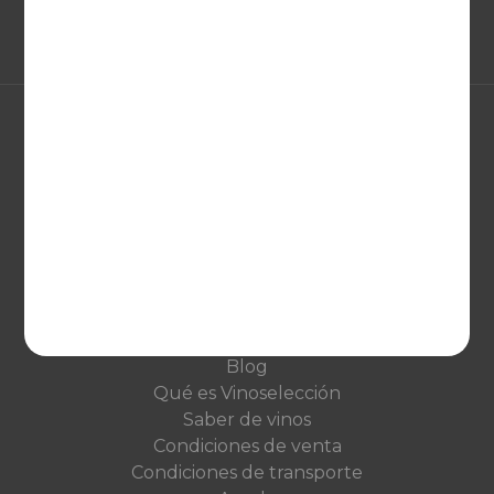
EUROPA
United Kingdom
Deutschland
Netherlands
France
VINOSELECCIÓN
Blog
Qué es Vinoselección
Saber de vinos
Condiciones de venta
Condiciones de transporte