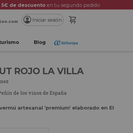
 5€ de descuento
en tu segundo pedido
Mi cesta
Iniciar sesión
cion.com
turismo
Blog
UT ROJO LA VILLA
énez
Peñín de los vinos de España
vermú artesanal 'premium' elaborado en El