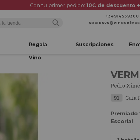
Con tu primer pedido:
10€ de descuento +
+34914539300
sociosvs@vinoselec
Buscar
Buscar
Regala
Suscripciones
Eno
Vino
VERM
Pedro Xim
91
Guía 
Premiado 
Escorial