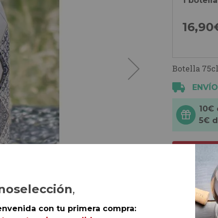
1 botella
16,
90
Botella 75cl
ENVÍO
10€
5€ 
Vermut Roj
noselección
,
vegano
de 
envenida con tu primera compra:
prima, a la 