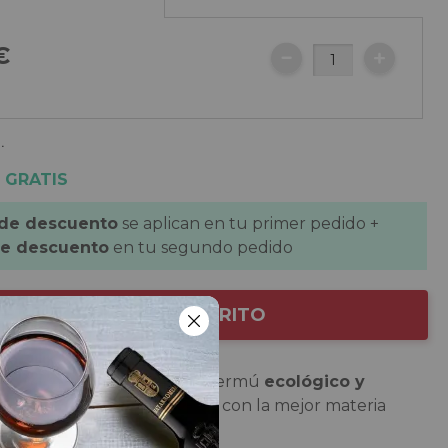
€
.
 GRATIS
 de descuento
se aplican en tu primer pedido +
de descuento
en tu segundo pedido
AÑADIR AL CARRITO
o La Villa
es un atractivo vermú
ecológico y
calidad 'premium' diseñado con la mejor materia
manera tradicional.