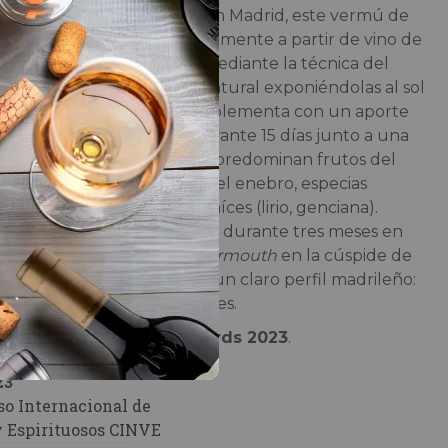
de la villa de
El Escorial
, en Madrid, este vermú de
 Origen
se elabora principalmente a partir de vino de
 Pedro Ximénez obtenido mediante la técnica del
uvas se pasifican de forma natural exponiéndolas al sol
as de esparto. El PX se complementa con un aporte
y moscatel y es macerado durante 15 días junto a una
cción de botánicos, donde predominan frutos del
rileño como el madroño y el enebro, especias
ilantro, canela, vainilla) y raíces (lirio, genciana).
 el vino aromatizado reposa durante tres meses en
 roble. El resultado es un
vermouth
en la cúspide de
con la singularidad del PX y un claro perfil madrileño:
ase y disfrute, a partes iguales.
Peñín
y
oro en CINVE Awards 2023
.
23
so Internacional de
y Espirituosos CINVE