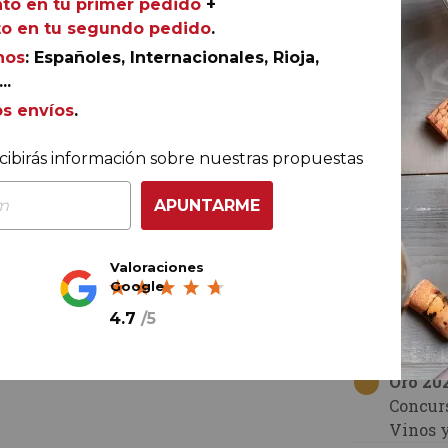
to en tu primer pedido
+
Procedente 
o en tu segundo pedido
.
La Tomata
nos
: Españoles, Internacionales, Rioja,
la variedad
..
asoleo: las 
os envíos
.
sobre ester
de albillo 
cibirás información sobre nuestras propuestas
medida sele
Ref.
AGR-DN1218
bosque mad
APUNTARME
aromáticas (c
Finalmente,
barricas de
Valoraciones
la calidad, 
Google
tradición, cl
4.7
/
5
91 puntos 
Oro 20
Concur
Vinos 