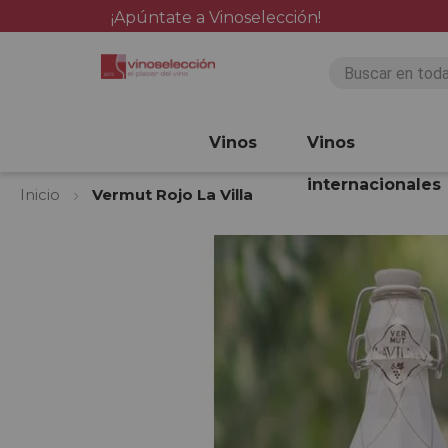
¡Apúntate a Vinoselección!
Vinos
Vinos
internacionales
Inicio
Vermut Rojo La Villa
Saltar
al
final
de
la
galería
de
imágenes