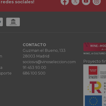
 redes sociales!
CONTACTO
Guzman el Bueno, 133
ón
28003 Madrid
Proyecto fi
sociosvs@vinoseleccion.com
ta
91 453 93 00
sporte
686 100 500