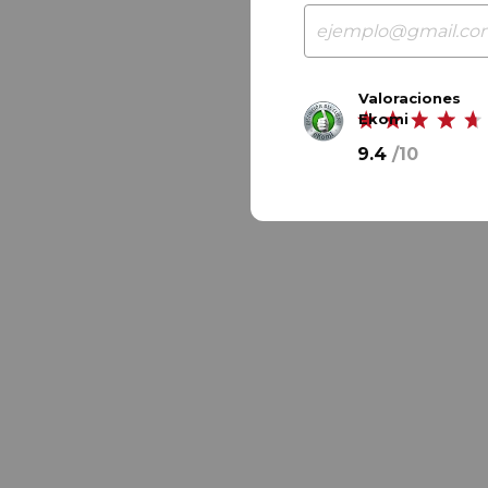
Valoraciones
Ekomi
9.4
/
10