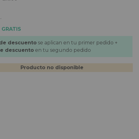
.
 GRATIS
 de descuento
se aplican en tu primer pedido +
de descuento
en tu segundo pedido
Producto no disponible