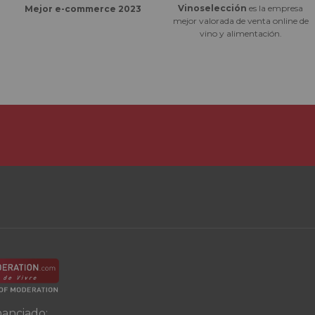
Vinoselección
es la empresa
Mejor e-commerce 2023
mejor valorada de venta online de
vino y alimentación.
nanciado: