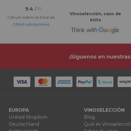
9.4
/
10
Vinoselección, caso de
Cálculo sobre un total de
éxito
33046 valoraciones
¡Síguenos en nuestras
EUROPA
VINOSELECCIÓN
United Kingdom
Blog
Deutschland
Qué es Vinoselecci