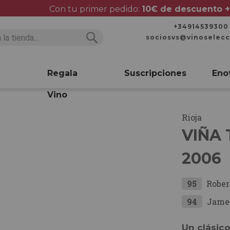
Con tu primer pedido:
10€ de descuento +
+34914539300
sociosvs@vinoselec
Buscar
Buscar
Regala
Suscripciones
Eno
Vino
Rioja
VIÑA
2006
95
Rober
94
Jame
Un clásic