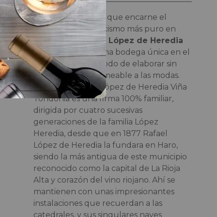
Si hay una bodega que encarne el
concepto del clasicismo más puro en
Rioja es sin duda
R. López de Heredia
Viña Tondonia
. Una bodega única en el
mundo, con un modo de elaborar sin
parangón e impermeable a las modas.
Para empezar, R. López de Heredia Viña
Tondonia es una firma 100% familiar,
dirigida por cuatro sucesivas
generaciones de la familia López
Heredia, desde que en 1877 Rafael
López de Heredia la fundara en Haro,
siendo la más antigua de este municipio
reconocido como la capital de La Rioja
Alta y corazón del vino riojano. Ahí se
mantienen con unas impresionantes
instalaciones que recuerdan a las
catedrales, y sus singulares naves