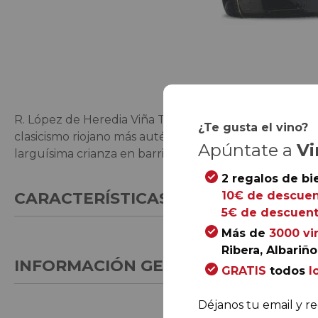
Saltar
al
comienzo
de
R. López de Heredia Viña Tondonia es una bodega re
la
¿Te gusta el vino?
clasicismo riojano más auténtico.
Viña Tondonia Res
galería
Apúntate a
Vi
larguísima crianza en barrica y botella.
de
imágenes
2 regalos de bi
10€ de descuen
CARACTERÍSTICAS GENERALES
5€ de descuent
Más de
3000 vi
Ribera, Albariño.
INFORMACIÓN GENERAL
GRATIS
todos
l
Déjanos tu email y re