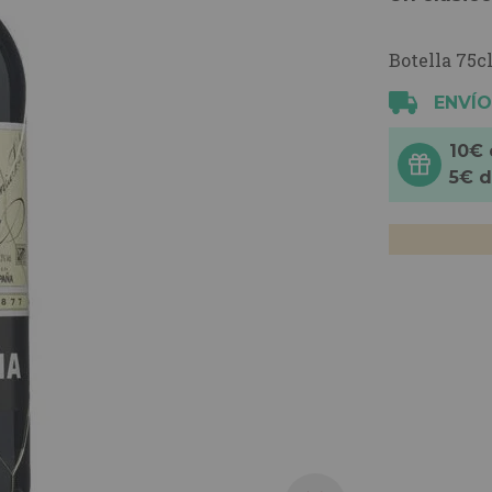
Botella 75cl
ENVÍO
10€
5€ 