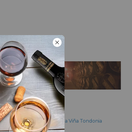
LA BODEGA
Bodega
R. López de Heredia Viña Tondonia