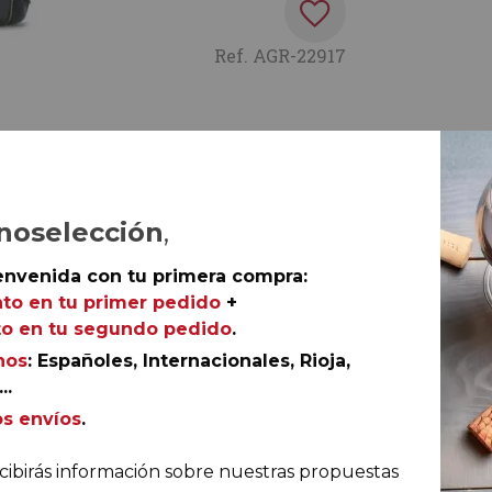
Ref.
AGR-22917
almente única que ha hecho suyo el concepto de
erva 2006
es su vino más fino y más elegante, con una
noselección
,
envenida con tu primera compra:
to en tu primer pedido
+
o en tu segundo pedido
.
nos
: Españoles, Internacionales, Rioja,
..
os envíos
.
cibirás información sobre nuestras propuestas