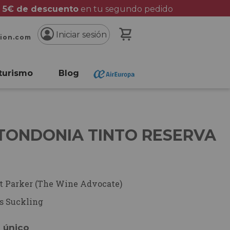
 5€ de descuento
en tu segundo pedido
Mi cesta
Iniciar sesión
cion.com
turismo
Blog
 TONDONIA TINTO RESERVA
t Parker (The Wine Advocate)
s Suckling
o único