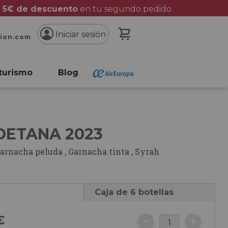
 5€ de descuento
en tu segundo pedido
Mi cesta
Iniciar sesión
cion.com
turismo
Blog
DETANA 2023
arnacha peluda
,
Garnacha tinta
,
Syrah
Caja de 6 botellas
€