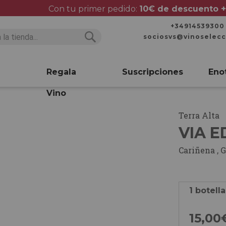
Con tu primer pedido:
10€ de descuento +
+34914539300
sociosvs@vinoselec
Buscar
Buscar
Regala
Suscripciones
Eno
Vino
Terra Alta
VIA E
Cariñena
,
G
1 botella
15,
00