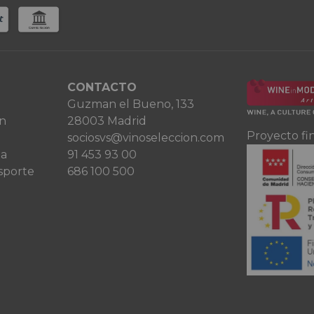
CONTACTO
Guzman el Bueno, 133
ón
28003 Madrid
Proyecto fi
sociosvs@vinoseleccion.com
ta
91 453 93 00
sporte
686 100 500