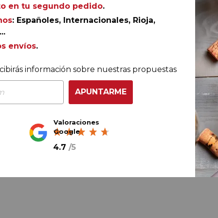
o en tu segundo pedido
.
nos
: Españoles, Internacionales, Rioja,
Ref.
AGR-DP0901
..
os envíos
.
cibirás información sobre nuestras propuestas
ación de los frutos de garnacha, cariñena y syrah con la
APUNTARME
co terruño que trabaja el equipo de Joan Àngel Lliberia,
francés culminan la elaboración de un tinto de la D.O.
dulces y redondos y una grata persistencia.
Valoraciones
Google
4.7
/
5