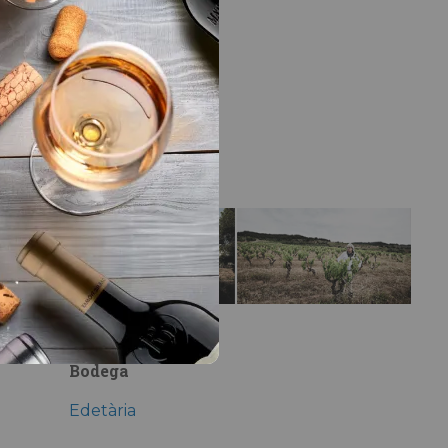
LA BODEGA
Bodega
Edetària