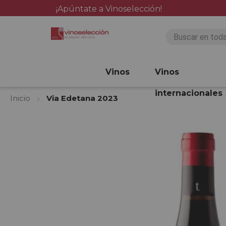
¡Apúntate a Vinoselección!
Vinos
Vinos
internacionales
Inicio
Via Edetana 2023
Saltar
al
final
de
la
galería
de
imágenes