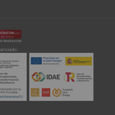
nanciado: