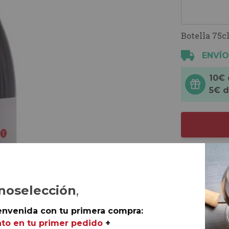
Botella 75cl
ENVÍO
10€
5€ 
noselección
,
envenida con tu primera compra:
to en tu primer pedido
+