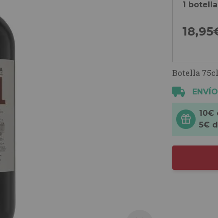
1 botella
18,
95
Botella 75cl
ENVÍO
10€
5€ 