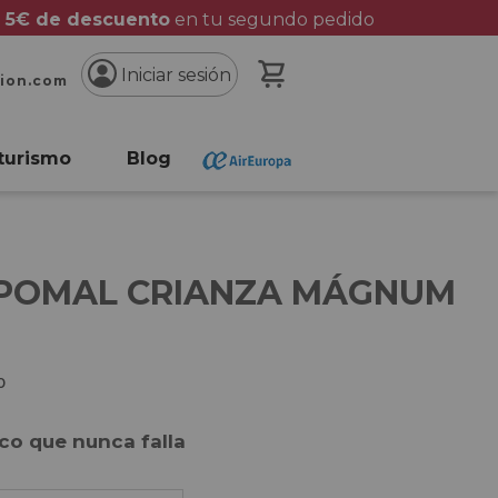
 5€ de descuento
en tu segundo pedido
Mi cesta
Iniciar sesión
cion.com
turismo
Blog
 POMAL CRIANZA MÁGNUM
o
ico que nunca falla