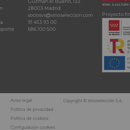
Guzman el Bueno, 133
ón
28003 Madrid
Proyecto fi
sociosvs@vinoseleccion.com
ta
91 453 93 00
sporte
686 100 500
Aviso legal
Copyright © Vinoselección S.A.
Política de privacidad
Política de cookies
Configuración cookies