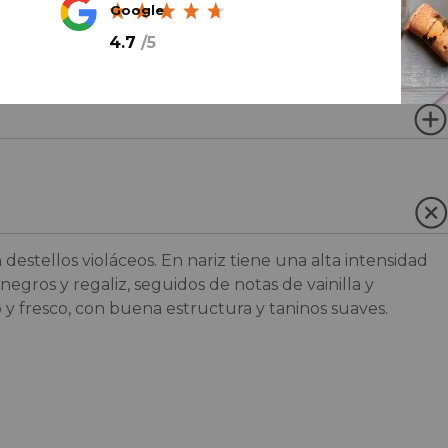
Google
4.7
/
5
destellos violáceos. En nariz tiene una alta intensidad
egros y regaliz, seguidos de notas de vainilla y
 y fresco, con buena estructura y taninos suaves.