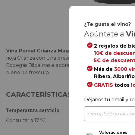
Saltar
¿Te gusta el vino?
al
Apúntate a
Vi
comienzo
de
2 regalos de bi
Viña Pomal Crianza Mágnum 2022
combina, en un e
la
10€ de descuen
rioja Crianza con una presencia frutal más llamativa. R
galería
5€ de descuent
Bodegas Bilbaínas elabora un tinto intenso en nariz 
de
Más de
3000 vi
pleno de frescura.
imágenes
Ribera, Albariño.
GRATIS
todos
l
CARACTERÍSTICAS DE CONSUMO
Déjanos tu email y re
Temperatura servicio
Tiempo de co
Consumir a 17 ºC
Ahora o durant
Valoraciones