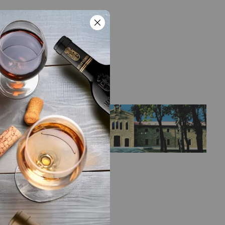
LA BODEGA
co
Bodega
Bodegas Bilbaínas