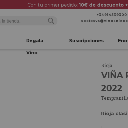
Con tu primer pedido:
10€ de descuento +
+34914539300
sociosvs@vinoselec
Buscar
Buscar
Regala
Suscripciones
Eno
Vino
Rioja
VIÑA
2022
Tempranill
Rioja clás