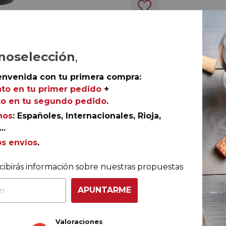
Ref.
AGR-DC0663
noselección
,
envenida con tu primera compra:
quilibrio perfecto, los rasgos y carácter típicos del clási
to en tu primer pedido
+
eferente indiscutible en la D.O.Ca. Rioja, la centenaria
o en tu segundo pedido
.
y envolvente y suave en boca, con buena estructura y
nos
: Españoles, Internacionales, Rioja,
..
os envíos
.
cibirás información sobre nuestras propuestas
nsumo
APUNTARME
e los próximos 3-4 años
Valoraciones