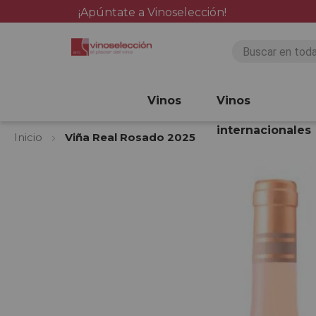
¡Apúntate a Vinoselección!
Vinos
Vinos
internacionales
Inicio
Viña Real Rosado 2025
Saltar
al
final
de
la
galería
de
imágenes