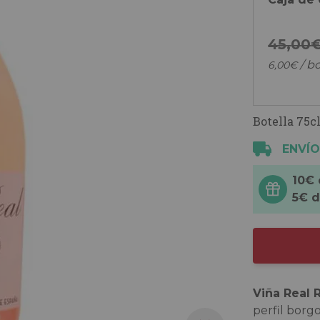
45,
00
/ bo
6,
00
€
Botella 75cl
ENVÍO
10€
5€ 
Viña Real 
perfil borgo