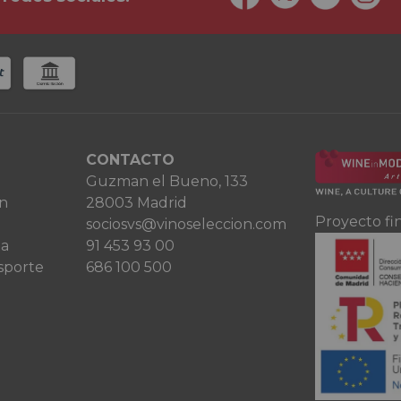
CONTACTO
Guzman el Bueno, 133
ón
28003 Madrid
Proyecto fi
sociosvs@vinoseleccion.com
ta
91 453 93 00
sporte
686 100 500