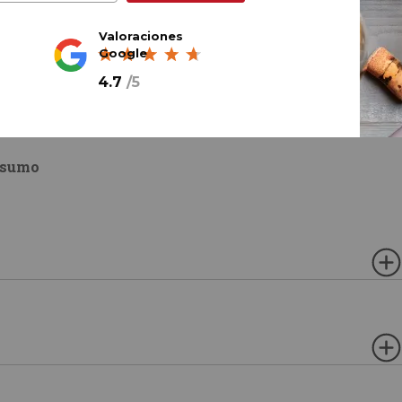
Valoraciones
Google
4.7
/
5
y delicado y va muy bien
das.
nsumo