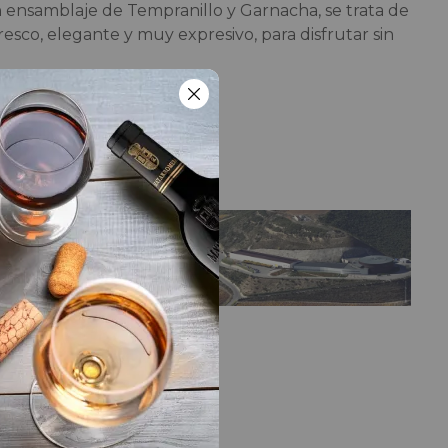
n ensamblaje de Tempranillo y Garnacha, se trata de
resco, elegante y muy expresivo, para disfrutar sin
LA BODEGA
ca
la
.
Bodega
Bodega Viña Real