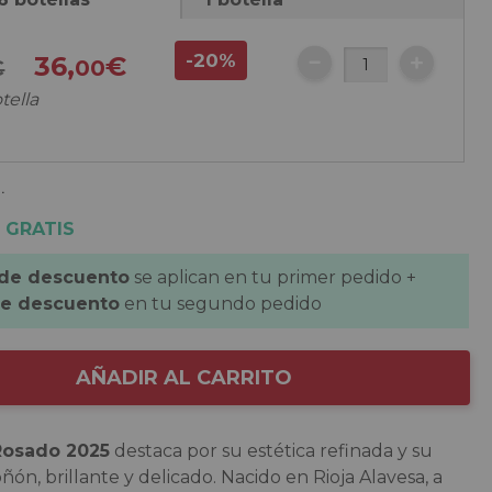
-20%
36,
€
€
00
tella
.
 GRATIS
 de descuento
se aplican en tu primer pedido +
de descuento
en tu segundo pedido
AÑADIR AL CARRITO
Rosado 2025
destaca por su estética refinada y su
ñón, brillante y delicado. Nacido en Rioja Alavesa, a