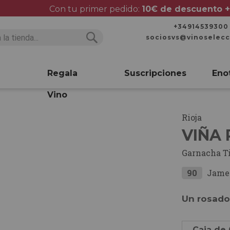
Con tu primer pedido:
10€ de descuento +
+34914539300
sociosvs@vinoselec
Buscar
Buscar
Regala
Suscripciones
Eno
Vino
Rioja
VIÑA
Garnacha T
90
Jame
Un rosado
Caja de 