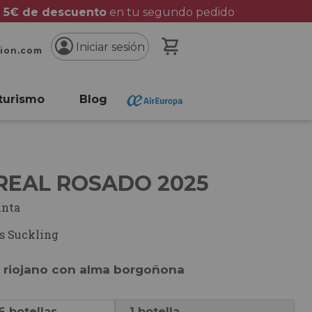
 5€ de descuento
en tu segundo pedido
Mi cesta
Iniciar sesión
cion.com
turismo
Blog
 REAL ROSADO 2025
inta
s Suckling
 riojano con alma borgoñona
6 botellas
1 botella