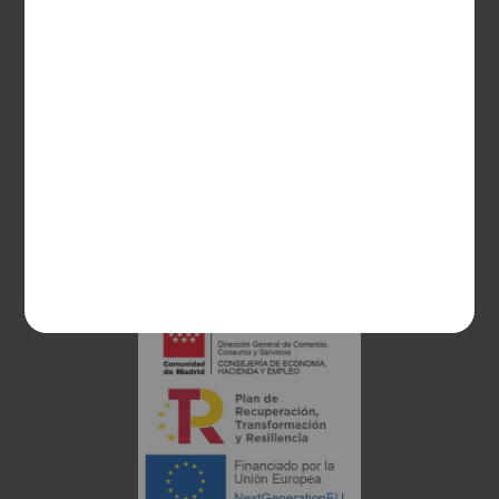
CONTACTO
Guzman el Bueno, 133
28003 Madrid
sociosvs@vinoseleccion.com
91 453 93 00
686 100 500
Proyecto financiado: