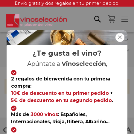
Envío gratis y dos regalos en tu primer pedido.
Mi cest
ALAMOS THE WINES OF
CATENA
¿Te gusta el vino?
Apúntate a
Vinoselección
,
2 regalos de bienvenida con tu primera
No podemos encontrar productos que coincida con la
compra:
selección.
10€ de descuento en tu primer pedido
+
5€ de descuento en tu segundo pedido
.
Más de
3000 vinos
: Españoles,
Internacionales, Rioja, Ribera, Albariño...
COMPRA CON TOTAL CONFIANZA