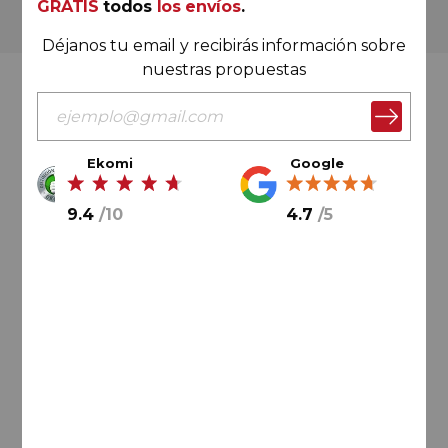
GRATIS
todos
los envíos
.
Más de 180.000 clientes ya lo hacen
Déjanos tu email y recibirás información sobre
nuestras propuestas
Valoración Ekomi
Ekomi
Google
9.4
/
10
4.7
/
5
9.4
/
10
Cálculo sobre un total de
33046
valoraciones
Valoración Google