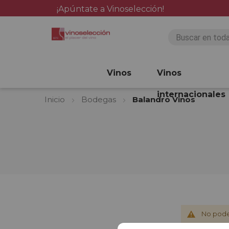
¡Apúntate a Vinoselección!
Vinos
Vinos
internacionales
Inicio
Bodegas
Balandro Vinos
No pode