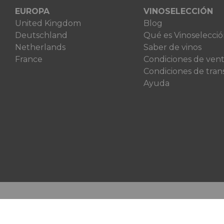
EUROPA
VINOSELECCIÓN
United Kingdom
Blog
Deutschland
Qué es Vinoselecci
Netherlands
Saber de vinos
France
Condiciones de ven
Condiciones de tran
Ayuda