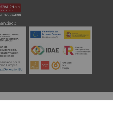
nanciado: