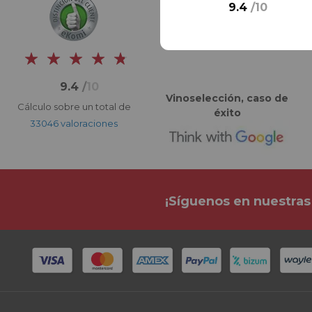
9.4
/
10
9.4
/
10
Vinoselección, caso de
Cálculo sobre un total de
éxito
33046 valoraciones
¡Síguenos en nuestras