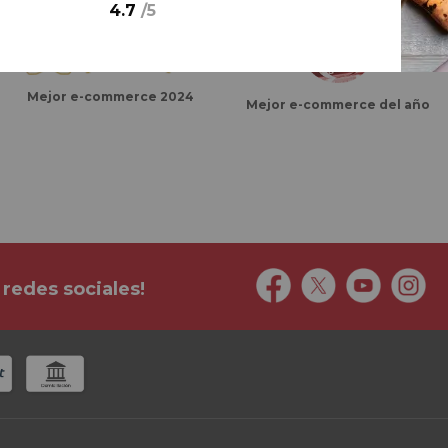
4.7
/
5
Mejor e-commerce 2024
Mejor e-commerce del año
 redes sociales!