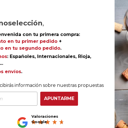
noselección
,
envenida con tu primera compra:
to en tu primer pedido
+
o en tu segundo pedido
.
nos
: Españoles, Internacionales, Rioja,
..
os envíos
.
COMPRA CON TOTAL CONFIANZA
cibirás información sobre nuestras propuestas
Más de 180.000 clientes ya lo hacen
APUNTARME
Valoraciones
Ganador eCommerce
Ganador eAwards 2023
Google
Awards España