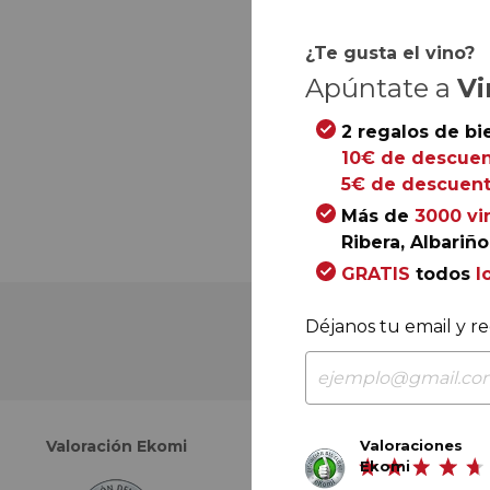
¿Te gusta el vino?
Apúntate a
Vi
2 regalos de bi
10€ de descuen
5€ de descuent
Más de
3000 vi
Ribera, Albariño.
GRATIS
todos
l
Déjanos tu email y re
Valoraciones
Valoración Ekomi
Valoración Google
Ekomi