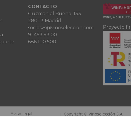
CONTACTO
Guzman el Bueno, 133
ón
28003 Madrid
Proyecto fi
sociosvs@vinoseleccion.com
ta
91 453 93 00
sporte
686 100 500
Aviso legal
Copyright © Vinoselección S.A.
Política de privacidad