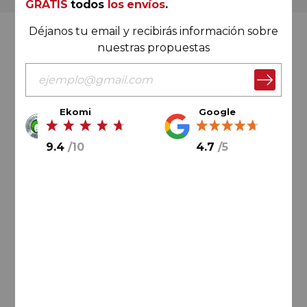
GRATIS
todos
los envíos
.
Déjanos tu email y recibirás información sobre
Valoración Ekomi
nuestras propuestas
Ekomi
Google
9.4
/
10
9.4
/
10
4.7
/
5
Cálculo sobre un total de
33046
valoraciones
Valoración Google