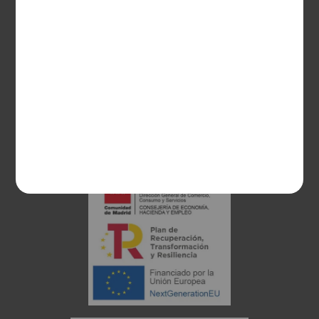
28003 Madrid
sociosvs@vinoseleccion.com
91 453 93 00
686 100 500
Proyecto financiado: