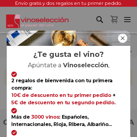
Envío gratis y dos regalos en tu primer pedido.
Mi cest
BEAM GLOBAL ESPAÑA
¿Te gusta el vino?
Apúntate a
Vinoselección
,
No podemos encontrar productos que coincida con la
selección.
2 regalos de bienvenida con tu primera
compra:
10€ de descuento en tu primer pedido
+
5€ de descuento en tu segundo pedido
.
Más de
3000 vinos
: Españoles,
COMPRA CON TOTAL CONFIANZA
Internacionales, Rioja, Ribera, Albariño...
Más de 180.000 clientes ya lo hacen